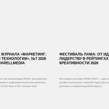
 ЖУРНАЛА «МАРКЕТИНГ:
ФЕСТИВАЛЬ ЛАМА: ОТ ИД
 ТЕХНОЛОГИИ», №7 2026
ЛИДЕРСТВУ В РЕЙТИНГАХ
UARELLMEDIA
КРЕАТИВНОСТИ 2026
я, как локализация ROAS, расширение
Фестиваль рекламы ЛАМА 2026 — одно и
сания и цифровая аналитика помогают
профессиональных событий индустрии м
сти быстрее и без лишних трат.
рекламы и коммуникаций Беларуси.