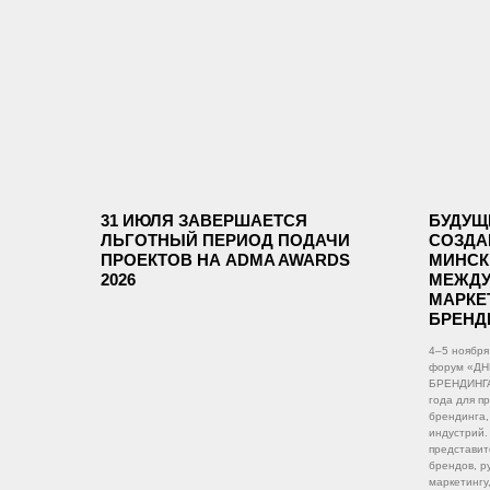
31 ИЮЛЯ ЗАВЕРШАЕТСЯ
БУДУЩ
ЛЬГОТНЫЙ ПЕРИОД ПОДАЧИ
СОЗДА
ПРОЕКТОВ НА ADMA AWARDS
МИНСК
2026
МЕЖДУ
МАРКЕ
БРЕНД
4–5 ноября
форум «ДН
БРЕНДИНГА
года для п
брендинга,
индустрий.
представит
брендов, р
маркетингу