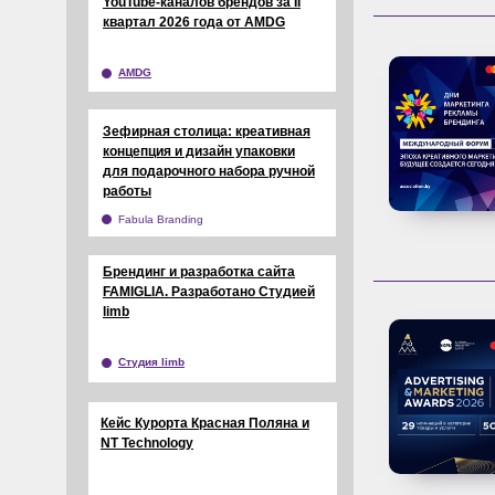
YouTube-каналов брендов за II
квартал 2026 года от AMDG
AMDG
Зефирная столица: креативная
концепция и дизайн упаковки
для подарочного набора ручной
работы
Fabula Branding
Брендинг и разработка сайта
FAMIGLIA. Разработано Студией
limb
Студия limb
Кейс Курорта Красная Поляна и
NT Technology