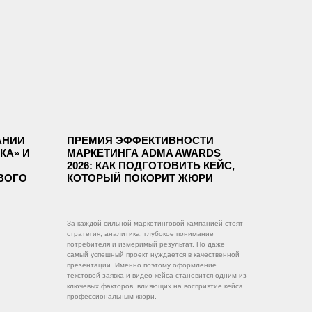
АНИИ
ПРЕМИЯ ЭФФЕКТИВНОСТИ
КА» И
МАРКЕТИНГА ADMA AWARDS
2026: КАК ПОДГОТОВИТЬ КЕЙС,
ВОГО
КОТОРЫЙ ПОКОРИТ ЖЮРИ
За каждой сильной маркетинговой кампанией стоят
стратегия, аналитика, глубокое понимание
потребителя и измеримый результат. Но даже
самый успешный проект нуждается в качественной
презентации. Именно поэтому оформление
текстовой заявка и видео-кейса становится одним из
ключевых факторов, влияющих на восприятие кейса
профессиональным жюри.