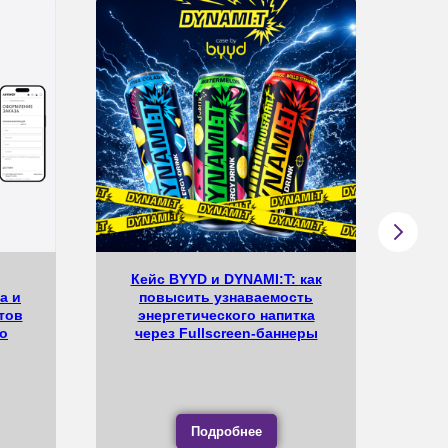
Кейс BYYD и DYNAMI:T: как
а и
повысить узнаваемость
дос
тов
энергетического напитка
о
через Fullscreen-баннеры
Подробнее