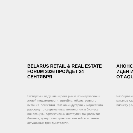
BELARUS RETAIL & REAL ESTATE
АНОНС
FORUM 2026 ПРОЙДЕТ 24
ИДЕИ И
СЕНТЯБРЯ
ОТ AQ
Эксперты и ведущие игроки рынка коммерческой и
Разбираемс
жилой недвижимости, ритейла, общественного
каналов ка
питания, логистики, fashion-индустрии и маркетинга
бизнесу ра
расскажут о современных технологиях в бизнесе,
инновациях, эффективных инструментах развития
бизнеса, представят практические кейсы и самые
актуальные тренды отрасли.