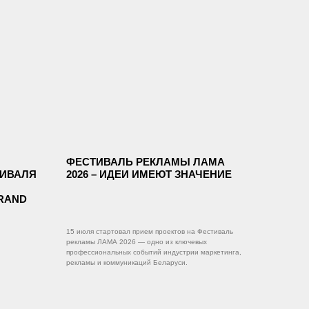
ФЕСТИВАЛЬ РЕКЛАМЫ ЛАМА
ИВАЛЯ
2026 – ИДЕИ ИМЕЮТ ЗНАЧЕНИЕ
RAND
15 июля стартовал прием проектов на Фестиваль
рекламы ЛАМА 2026 — одно из ключевых
профессиональных событий индустрии маркетинга,
рекламы и коммуникаций Беларуси.