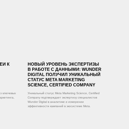
ЕИ К
НОВЫЙ УРОВЕНЬ ЭКСПЕРТИЗЫ
В РАБОТЕ С ДАННЫМИ: WUNDER
DIGITAL ПОЛУЧИЛ УНИКАЛЬНЫЙ
СТАТУС META MARKETING
SCIENCE, CERTIFIED COMPANY
з ключевых
Уникальный статус Meta Marketing Science, Certified
аркетинга,
Company подтверждает экспертизу специалистов
Wunder Digital в аналитике и измерении
эффективности кампаний в экосистеме Meta.