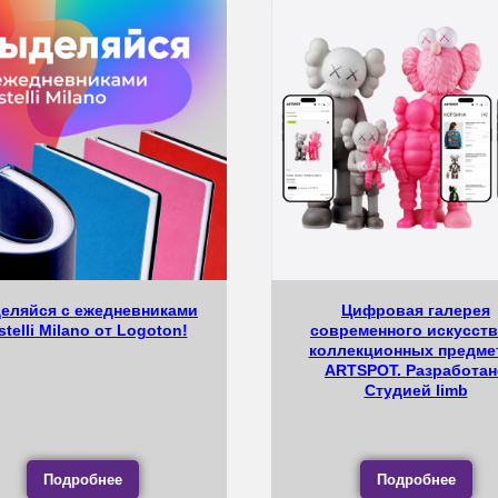
еляйся с ежедневниками
Цифровая галерея
stelli Milano от Logoton!
современного искусств
коллекционных предме
ARTSPOT. Разработан
Студией limb
Подробнее
Подробнее