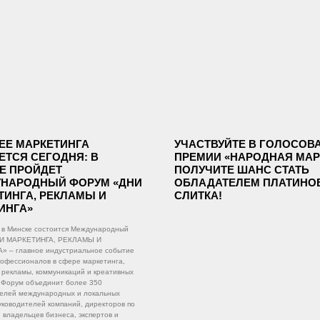
ЕЕ МАРКЕТИНГА
УЧАСТВУЙТЕ В ГОЛОСОВ
ЕТСЯ СЕГОДНЯ: В
ПРЕМИИ «НАРОДНАЯ МАР
Е ПРОЙДЕТ
ПОЛУЧИТЕ ШАНС СТАТЬ
НАРОДНЫЙ ФОРУМ «ДНИ
ОБЛАДАТЕЛЕМ ПЛАТИНО
ТИНГА, РЕКЛАМЫ И
СЛИТКА!
ИНГА»
 в Минске состоится Международный
И МАРКЕТИНГА, РЕКЛАМЫ И
» – главное индустриальное событие
рофессионалов в сфере маркетинга,
 рекламы, коммуникаций и креативных
 Форум объединит более 350
елей международных и локальных
уководителей компаний, директоров по
, владельцев бизнеса, экспертов и