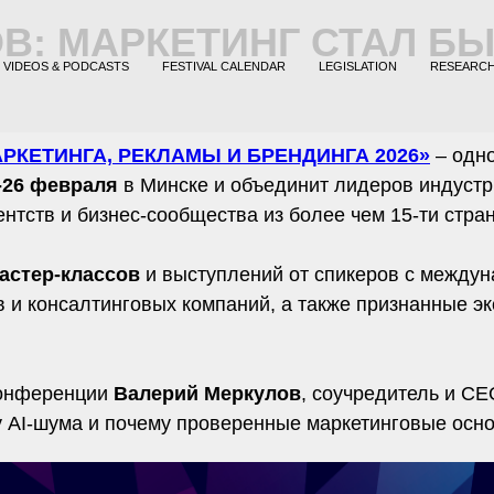
В: МАРКЕТИНГ СТАЛ БЫ
VIDEOS & PODCASTS
FESTIVAL CALENDAR
LEGISLATION
RESEARC
РКЕТИНГА, РЕКЛАМЫ И БРЕНДИНГА 2026»
– одн
-26 февраля
в Минске и объединит лидеров индустр
тств и бизнес-сообщества из более чем 15-ти стран
мастер-классов
и выступлений от спикеров с междун
 и консалтинговых компаний, а также признанные эк
Конференции
Валерий Меркулов
, соучредитель и C
ху AI-шума и почему проверенные маркетинговые осн