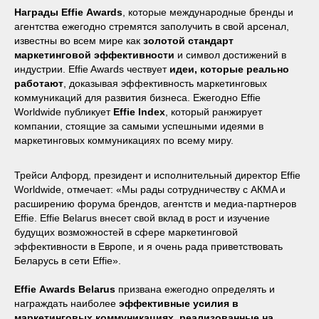
Награды
Effie
Awards
, которые международные бренды и
агентства ежегодно стремятся заполучить в свой арсенал,
известны во всем мире как
золотой стандарт
маркетинговой эффективности
и символ достижений в
индустрии. Effie Awards чествует
идеи, которые реально
работают
, доказывая эффективность маркетинговых
коммуникаций для развития бизнеса. Ежегодно Effie
Worldwide публикует
Effie
Index
, который ранжирует
компании, стоящие за самыми успешными идеями в
маркетинговых коммуникациях по всему миру.
Трейси Алфорд, президент и исполнительный директор Effie
Worldwide, отмечает: «Мы рады сотрудничеству с AКMA и
расширению форума брендов, агентств и медиа-партнеров
Effie. Effie Belarus внесет свой вклад в рост и изучение
будущих возможностей в сфере маркетинговой
эффективности в Европе, и я очень рада приветствовать
Беларусь в сети Effie».
Effie
Awards
Belarus
призвана ежегодно определять и
награждать наиболее
эффективные усилия в
маркетинговых коммуникациях, реализованные на