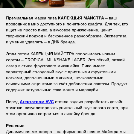
Премиальная марка пива
КАЛЕКЦЫЯ МАЙСТРА
– ваш
проводник в мир доступного и понятного крафта. Для тех, кто
ищет не просто пиво, а вкусовое приключение, ценит
творческий подход и бесконечное разнообразие. Экспертиза
и умение удивлять – в ДНК бренда.
Этим летом КАЛЕКЦЫЯ МАЙСТРА пополнилась новым
сортом – TROPICAL MILKSHAKE LAGER. Это лёгкий, питкий
лагер в стиле фруктового милкшейка. Пиво имеет
характерный солодовый вкус с приятными фруктовыми
нотками, дополненными мягкими, шелковистыми
сливочными акцентами за счёт добавления лактозы. Продукт
содержит натуральные соки манго и маракуйи.
Перед
Агентством AVC
стояла задача разработать дизайн
этикетки, визуализировать уникальный вкус нового сорта, при
этом органично встроиться в линейку бренда.
Решение
Динамичная метафора – на фирменной шляпе Майстра мы