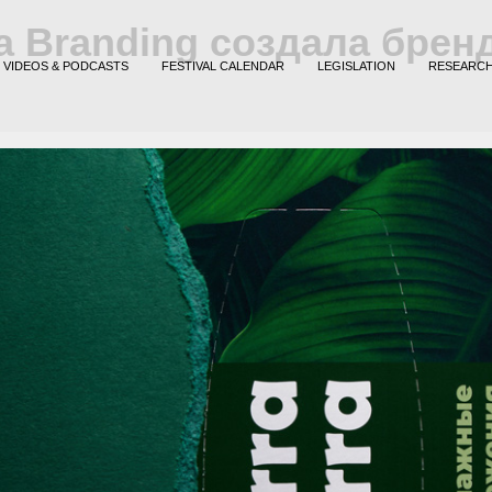
ula Branding создала бре
VIDEOS & PODCASTS
FESTIVAL CALENDAR
LEGISLATION
RESEARC