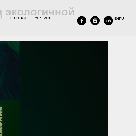
нд экологичной
H
TENDERS
CONTACT
EN
RU