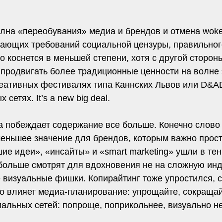
лна «переобувания» медиа и брендов и отмена woke-
астающих требований социальной цензуры, правильно
то коснется в меньшей степени, хотя с другой сторо
ть продвигать более традиционные ценности на волн
еативных фестивалях типа Каннских Львов или D&AD, 
сетях. It’s a new big deal.
а побеждает содержание все больше. Конечно слово 
меньшее значение для брендов, которым важно прост
шие идеи», «инсайты» и «smart marketing» ушли в те
 больше смотрят для вдохновения не на сложную инд
визуальные фишки. Копирайтинг тоже упростился, с
то влияет медиа-планирование: упрощайте, сокращайт
иальных сетей: попроще, поприкольнее, визуально н