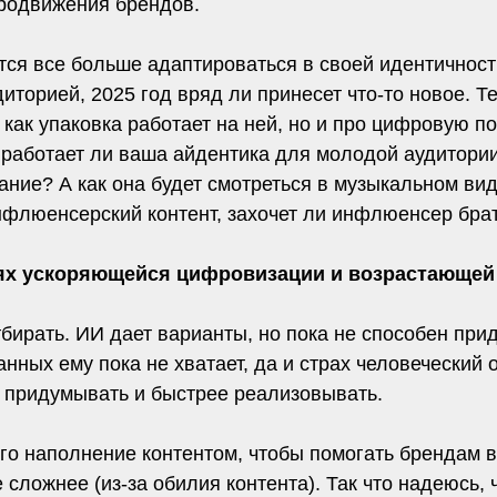
продвижения брендов.
тся все больше адаптироваться в своей идентичност
иторией, 2025 год вряд ли принесет что-то новое. Те
 как упаковка работает на ней, но и про цифровую п
работает ли ваша айдентика для молодой аудитории,
ание? А как она будет смотреться в музыкальном ви
нфлюенсерский контент, захочет ли инфлюенсер брат
иях ускоряющейся цифровизации и возрастающей 
тбирать. ИИ дает варианты, но пока не способен пр
анных ему пока не хватает, да и страх человеческий
е придумывать и быстрее реализовывать.
его наполнение контентом, чтобы помогать брендам в
 сложнее (из-за обилия контента). Так что надеюсь, ч