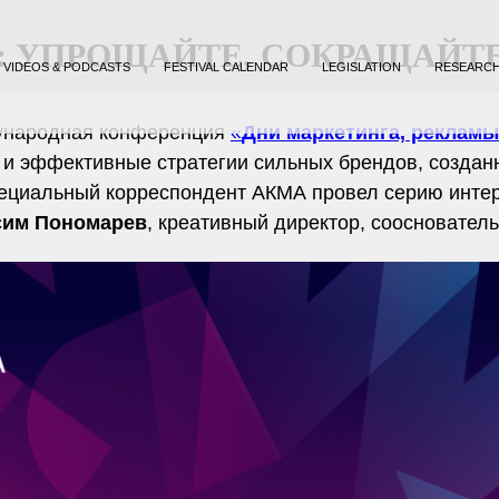
 УПРОЩАЙТЕ, СОКРАЩАЙТЕ
VIDEOS & PODCASTS
FESTIVAL CALENDAR
LEGISLATION
RESEARC
дународная конференция
«
Дни маркетинга, рекламы
и и эффективные стратегии сильных брендов, создан
ециальный корреспондент АКМА провел серию интер
сим Пономарев
, креативный директор, соосновател