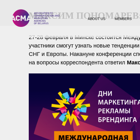
МАКСИМ ПОНОМАРЕВ:
ABOUT US
MEMBERS
27-28 февраля в Минске состоится Меж
участники смогут узнать новые тенденци
СНГ и Европы. Накануне конференции сп
на вопросы корреспондента ответил
Мак