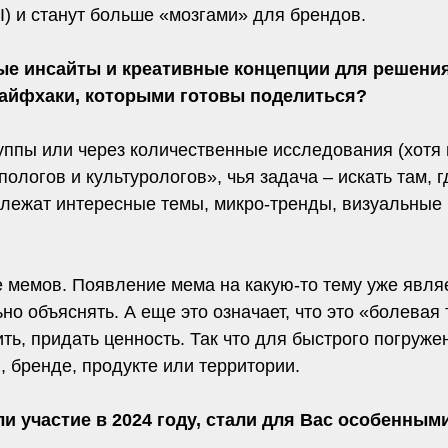
AI) и станут больше «мозгами» для брендов.
ые инсайты и креативные концепции для решения
 лайфхаки, которыми готовы поделиться?
ппы или через количественные исследования (хотя и
ологов и культурологов», чья задача – искать там,
ам лежат интересные темы, микро-тренды, визуальны
е мемов. Появление мема на какую-то тему уже являе
о объяснять. А еще это означает, что это «болевая 
ть, придать ценность. Так что для быстрого погружен
 бренде, продукте или территории.
и участие в 2024 году, стали для Вас особенным