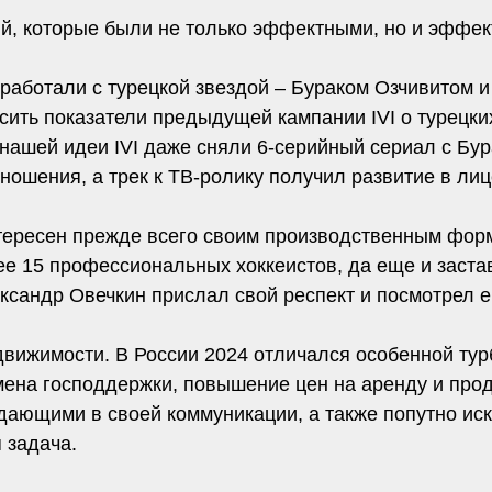
й, которые были не только эффектными, но и эффект
оработали с турецкой звездой – Бураком Озчивитом 
ить показатели предыдущей кампании IVI о турецки
нашей идеи IVI даже сняли 6-серийный сериал с Бур
тношения, а трек к ТВ-ролику получил развитие в лиц
нтересен прежде всего своим производственным фо
ее 15 профессиональных хоккеистов, да еще и застав
ксандр Овечкин прислал свой респект и посмотрел е
вижимости. В России 2024 отличался особенной тур
мена господдержки, повышение цен на аренду и про
ающими в своей коммуникации, а также попутно иска
 задача.