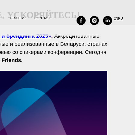
, УСКОРЯЙТЕСЬ!
H
TENDERS
CONTACT
EN
RU
 и брендинга 2025
»
.
Аккредитованные
ные и реализованные в Беларуси, странах
вью со спикерами конференции. Сегодня
ь
Friends.