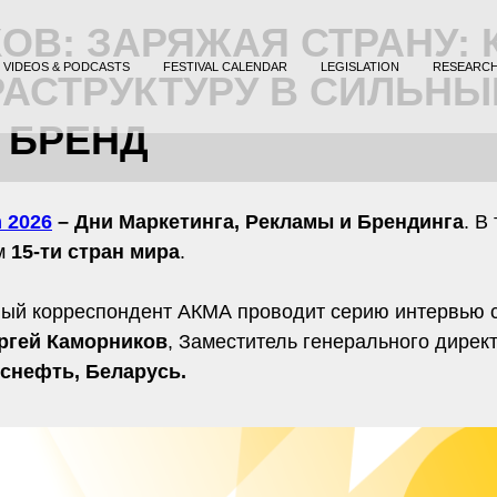
КОВ
:
ЗАРЯЖАЯ СТРАНУ: 
VIDEOS & PODCASTS
FESTIVAL CALENDAR
LEGISLATION
RESEARC
АСТРУКТУРУ В СИЛЬНЫ
 БРЕНД
 2026
– Дни Маркетинга, Рекламы и Брендинга
. В
ем
15-ти стран мира
.
ый корреспондент АКМА проводит серию интервью с
ргей Каморников
, Заместитель генерального дире
снефть, Беларусь.