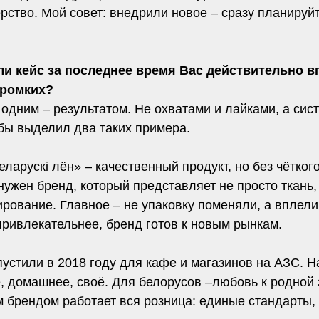
ерство. Мой совет: внедрили новое – сразу планируй
ли кейс за последнее время Вас действительно 
громких?
одним – результатом. Не охватами и лайками, а сис
 бы выделил два таких примера.
еларускі лён» – качественный продукт, но без чётког
нужен бренд, который представляет не просто ткань,
ирование. Главное – не упаковку поменяли, а вплели
привлекательнее, бренд готов к новым рынкам.
устили в 2018 году для кафе и магазинов на АЗС. На
, домашнее, своё. Для белорусов –любовь к родной 
 брендом работает вся розница: единые стандарты, 