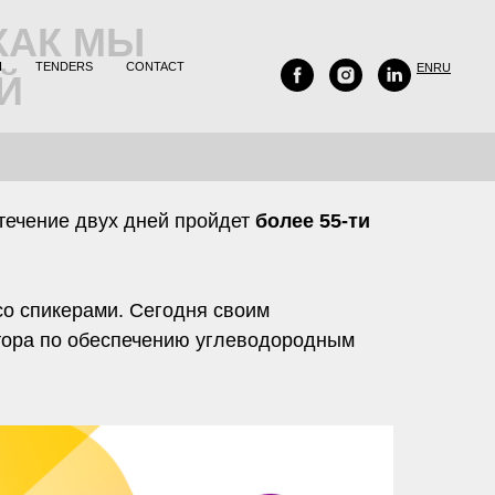
КАК МЫ
H
TENDERS
CONTACT
EN
RU
Й
 течение двух дней пройдет
более 55-ти
о спикерами. Сегодня своим
ктора по обеспечению углеводородным