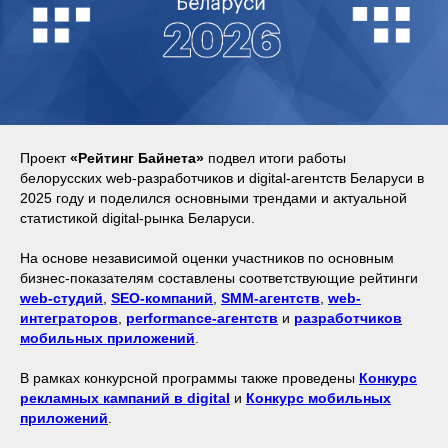
Проект
«Рейтинг Байнета»
подвел итоги работы
белорусских web-разработчиков и digital-агентств Беларуси в
2025 году и поделился основными трендами и актуальной
статистикой digital-рынка Беларуси.
На основе независимой оценки участников по основным
бизнес-показателям составлены соответствующие рейтинги
web-студий
,
SEO-компаний
,
SMM-агентств
,
web-
интеграторов
,
performance-агентств
и
разработчиков
мобильных приложений
.
В рамках конкурсной программы также проведены
Конкурс
рекламных кампаний в digital
и
Конкурс мобильных
приложений
.