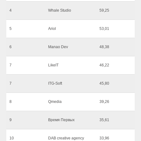
4
Whale Studio
59,25
5
Ariol
53,01
6
Manao Dev
48,38
7
LikeIT
46,22
7
ITG-Soft
45,80
8
Qmedia
39,26
9
Время Первых
35,61
10
DAB creative agency
33,96