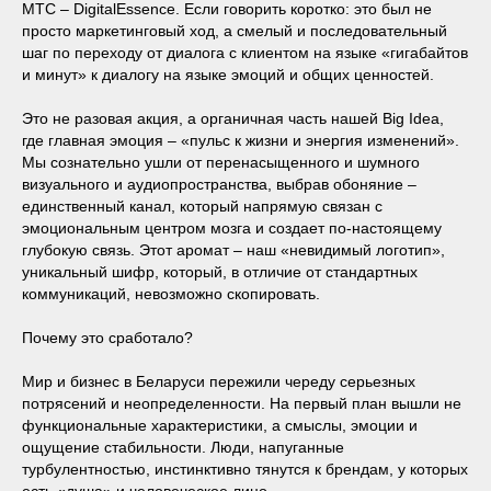
МТС – DigitalEssence. Если говорить коротко: это был не
просто маркетинговый ход, а смелый и последовательный
шаг по переходу от диалога с клиентом на языке «гигабайтов
и минут» к диалогу на языке эмоций и общих ценностей.
Это не разовая акция, а органичная часть нашей Big Idea,
где главная эмоция – «пульс к жизни и энергия изменений».
Мы сознательно ушли от перенасыщенного и шумного
визуального и аудиопространства, выбрав обоняние –
единственный канал, который напрямую связан с
эмоциональным центром мозга и создает по-настоящему
глубокую связь. Этот аромат – наш «невидимый логотип»,
уникальный шифр, который, в отличие от стандартных
коммуникаций, невозможно скопировать.
Почему это сработало?
Мир и бизнес в Беларуси пережили череду серьезных
потрясений и неопределенности. На первый план вышли не
функциональные характеристики, а смыслы, эмоции и
ощущение стабильности. Люди, напуганные
турбулентностью, инстинктивно тянутся к брендам, у которых
есть «душа» и человеческое лицо.