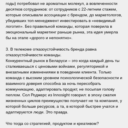
годы) потребовал не ароматных молекул, а вовлеченности
десятков сотрудников: от сотрудников с 22-летним стажем,
которые описывали ассоциации с брендом, до маркетологов,
убедивших топ-менеджмент инвестировать в «невидимый
логотип». Без правильной команды, которая поверила в
эмоциональный маркетинг раньше рынка, эта идея умерла
бы на этапе «дорого и непонятно».
3. В телекоме отказоустойчивость бренда равна
отказоустойчивости команды.
Конкурентный рынок в Беларуси – это когда каждый день ты
сталкиваешься с ценовыми войнами, регуляторикой и
внезапными изменениями в поведении клиента. Только
команда с высоким уровнем психологической безопасности и
взаимного доверия способна за ночь пересобрать
коммуникацию, адаптировать продукт, не посыпая голову
пеплом. Сол Роджерс из Innosight говорил: в эпоху сжатия
жизненных циклов преимущество получает не та компания, у
которой больше ресурсов, а та, в которой быстрее учатся и
адаптируются люди. Это правда.
Что тогда со стратегией, продуктом и креативом?