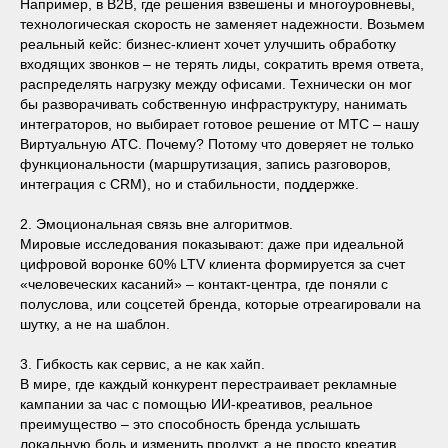
Например, в B2B, где решения взвешены и многоуровневы,
технологическая скорость не заменяет надежности. Возьмем
реальный кейс: бизнес-клиент хочет улучшить обработку
входящих звонков – не терять лиды, сократить время ответа,
распределять нагрузку между офисами. Технически он мог
бы разворачивать собственную инфраструктуру, нанимать
интеграторов, но выбирает готовое решение от МТС – нашу
Виртуальную АТС. Почему? Потому что доверяет не только
функциональности (маршрутизация, запись разговоров,
интеграция с CRM), но и стабильности, поддержке.
2. Эмоциональная связь вне алгоритмов.
Мировые исследования показывают: даже при идеальной
цифровой воронке 60% LTV клиента формируется за счет
«человеческих касаний» – контакт-центра, где поняли с
полуслова, или соцсетей бренда, которые отреагировали на
шутку, а не на шаблон.
3. Гибкость как сервис, а не как хайп.
В мире, где каждый конкурент перестраивает рекламные
кампании за час с помощью ИИ-креативов, реальное
преимущество – это способность бренда услышать
локальную боль и изменить продукт, а не просто креатив.