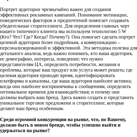
Портрет аудитории чрезвычайно важен для создания
эффективных рекламных кампаний. Понимание мотивации,
поведенческих факторов и предпочтений помогает создавать
убедительные сторителлинги. Для определения главных черт
нашего типичного клиента мы используем технологию 5 W
(Кто? Что? Где? Когда? Почему?). Она помогает сделать портрет
целевой аудитории более подробным, а коммуникацию –
персонализированной и эффективной. Эта методика полезна для
детального анализа, ведь важно понимать, кто ваша аудитория,
ее демографию, интересы, поведение; что нужно
представителям ЦА, определить потребности, желания и
проблемы, которые ваш продукт или услуга может решить; где
целевая аудитория проводят время, идентифицировать
платформы и каналовы, где ваша аудитория наиболее активна;
когда они наиболее восприимчивы к сообщениям, определить
оптимальное временя для взаимодействия; и почему они
должны выбрать ваш бренд. Здесь важно создать и представить
уникальное торговое предложени и сторителлинг, которые
делают ваш бренд особенным.
Среди огромной конкуренции на рынке, что, по Вашему,
должно быть в новом бренде, чтобы успешно выйти и
удержаться на рынке?