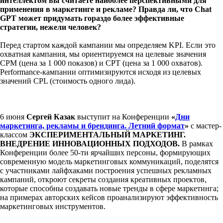
интеллектом вы считаете наиболее перспективными для
применения в маркетинге и рекламе? Правда ли, что Chat
GPT может придумать гораздо более эффективные
стратегии, нежели человек?
Перед стартом каждой кампании мы определяем KPI. Если это
охватная кампания, мы ориентируемся на целевые значения
CPM (цена за 1 000 показов) и CPT (цена за 1 000 охватов).
Performance-кампании оптимизируются исходя из целевых
значений CPL (стоимость одного лида).
6 июня
Сергей
Казак
выступит на Конференции
«
Дни
маркетинга, рекламы и брендинга. Летний формат
»
с мастер-
классом
ЭКСПЕРИМЕНТАЛЬНЫЙ МАРКЕТИНГ.
ВНЕДРЕНИЕ ИННОВАЦИОННЫХ ПОДХОДОВ
.
В рамках
Конференции более 50-ти ярчайших персоны, формирующих
современную модель маркетинговых коммуникаций, поделятся
с участниками лайфхаками построения успешных рекламных
кампаний, откроют секреты создания креативных проектов,
которые способны создавать новые тренды в сфере маркетинга;
на примерах авторских кейсов проанализируют эффективность
маркетинговых инструментов.