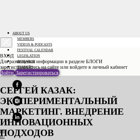
ABOUT US
MEMBERS
VIDEOS & PODCASTS
FESTIVAL CALENDAR
ВХОД
LEGISLATION
Для размещения информации в разделе БЛОГИ
RESEARCH
зарегистрируйтесь на сайте или войдите в личный кабинет
TENDERS
Войти
Зарегистрироваться
CONTACT
СЕРГЕЙ КАЗАК:
ЭКСПЕРИМЕНТАЛЬНЫЙ
МАРКЕТИНГ. ВНЕДРЕНИЕ
ИННОВАЦИОННЫХ
ПОДХОДОВ
EN
RU