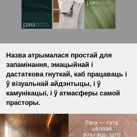
Назва атрымалася простай для
запамінання, эмацыйнай і
дастаткова гнуткай, каб працаваць і
ў візуальнай айдэнтыцы, і ў
камунікацыі, і ў атмасферы самой
прасторы.