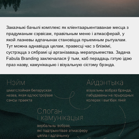
Заказчыкі бачылі комплекс як кліентаарыентаванае месца з
прадуманым сэрвісам, правільным меню і атмасферай, у
якой лазневы адпачынак становіцца прыемным рытуалам.
Тут можна аднавіцца целам, правесці час з блізкімі,
сустрэцца з сябрамі ці арганізаваць мерапрыемства. Задача
Fabula Branding заключалася ў тым, каб перадаць гэтую ідэю
праз назву, камунікацыю і візуальную сістэму брэнда.