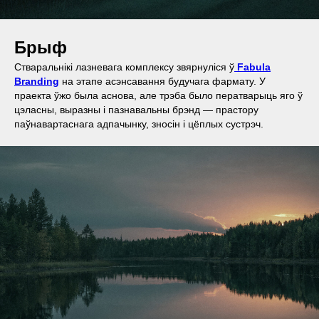
Брыф
Стваральнікі лазневага комплексу звярнуліся ў
Fabula
Branding
на этапе асэнсавання будучага фармату. У
праекта ўжо была аснова, але трэба было ператварыць яго ў
цэласны, выразны і пазнавальны брэнд — прастору
паўнавартаснага адпачынку, зносін і цёплых сустрэч.