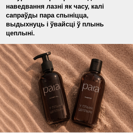
наведвання лазні як часу, калі
сапраўды пара спыніцца,
выдыхнуць і ўвайсці ў плынь
цеплыні.