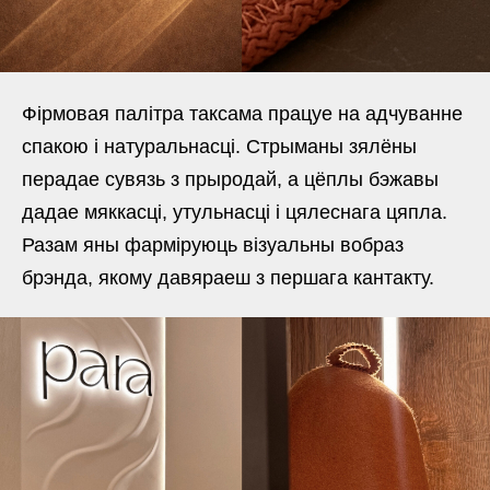
Фірмовая палітра таксама працуе на адчуванне
спакою і натуральнасці. Стрыманы зялёны
перадае сувязь з прыродай, а цёплы бэжавы
дадае мяккасці, утульнасці і цялеснага цяпла.
Разам яны фарміруюць візуальны вобраз
брэнда, якому давяраеш з першага кантакту.