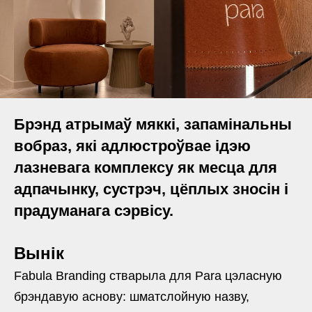
Брэнд атрымаў мяккі, запамінальны
вобраз, які адлюстроўвае ідэю
лазневага комплексу як месца для
адпачынку, сустрэч, цёплых зносін і
прадуманага сэрвісу.
Вынік
Fabula Branding стварыла для Para цэласную
брэндавую аснову: шматслойную назву,