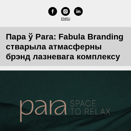
EN
RU
Пара ў Para: Fabula Branding
стварыла атмасферны
брэнд лазневага комплексу