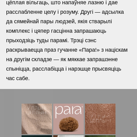
цёплая вільгаць, што напаўняе лазню і дае
расслабленне целу і розуму. Другі — адсылка
да сямейнай пары людзей, якія стварылі
комплекс і цяпер гасцінна запрашаюць
прыходзіць туды парамі. Трэці сэнс
раскрываецца праз гучанне «Пара!» з націскам
на другім складзе — як мяккае запрашэнне
спыніцца, расслабіцца і нарэшце прысвяціць
час сабе.