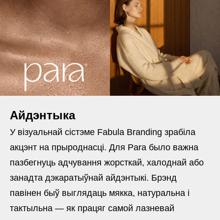
Айдэнтыка
У візуальнай сістэме Fabula Branding зрабіла
акцэнт на прыроднасці. Для Para было важна
пазбегнуць адчування жорсткай, халоднай або
занадта дэкаратыўнай айдэнтыкі. Брэнд
павінен быў выглядаць мякка, натуральна і
тактыльна — як працяг самой лазневай