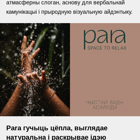
атмасферны слоган, аснову для вербальнай
камунікацыі і прыродную візуальную айдэнтыку.
Para гучыць цёпла, выглядае
натуральна і раскрывае ідэю