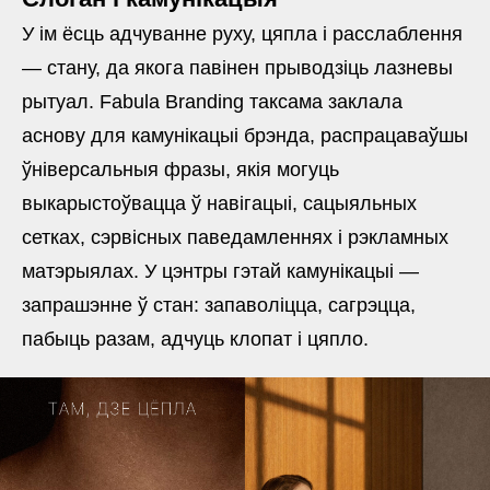
У ім ёсць адчуванне руху, цяпла і расслаблення
— стану, да якога павінен прыводзіць лазневы
рытуал. Fabula Branding таксама заклала
аснову для камунікацыі брэнда, распрацаваўшы
ўніверсальныя фразы, якія могуць
выкарыстоўвацца ў навігацыі, сацыяльных
сетках, сэрвісных паведамленнях і рэкламных
матэрыялах. У цэнтры гэтай камунікацыі —
запрашэнне ў стан: запаволіцца, сагрэцца,
пабыць разам, адчуць клопат і цяпло.