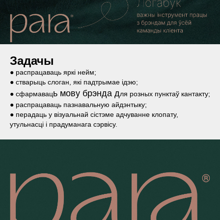
Задачы
● распрацаваць яркі нейм;
● стварыць слоган, які падтрымае ідэю;
ь мову брэнда д
● сфармавац
ля розных пунктаў кантакту;
● распрацаваць пазнавальную айдэнтыку;
● перадаць у візуальнай сістэме адчуванне клопату,
утульнасці і прадуманага сэрвісу.