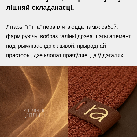
лішняй складанасці.
Літары “r” і “a” пераплятаюцца паміж сабой,
фарміруючы вобраз галінкі дрэва. Гэты элемент
падтрымлівае ідэю жывой, прыроднай
прасторы, дзе клопат праяўляецца ў дэталях.