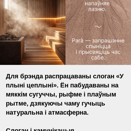
Для брэнда распрацаваны слоган «У
плыні цеплыні». Ён пабудаваны на
мяккім сугуччы, рыфме і плаўным
рытме, дзякуючы чаму гучыць
натуральна і атмасферна.
Слоган і камунікацыя