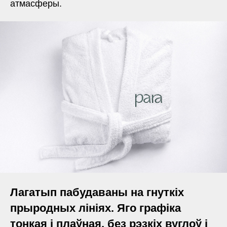
атмасферы.
Лагатып пабудаваны на гнуткіх
прыродных лініях. Яго графіка
тонкая і плаўная, без рэзкіх вуглоў і