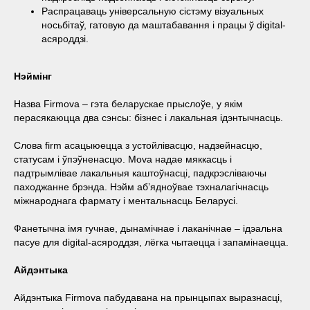
Распрацаваць універсальную сістэму візуальных
носьбітаў, гатовую да маштабавання і працы ў digital-
асяроддзі.
Нэймінг
Назва Firmova – гэта беларускае прыслоўе, у якім
перасякаюцца два сэнсы: бізнес і лакальная ідэнтычнасць.
Слова firm асацыюецца з устойлівасцю, надзейнасцю,
статусам і ўпэўненасцю. Mova надае мяккасць і
падтрымлівае лакальныя каштоўнасці, падкрэсліваючы
паходжанне брэнда. Нэйм аб’ядноўвае тэхналагічнасць
міжнароднага фармату і ментальнасць Беларусі.
Фанетычна імя гучнае, дынамічнае і лаканічнае – ідэальна
пасуе для digital-асяроддзя, лёгка чытаецца і запамінаецца.
Айдэнтыка
Айдэнтыка Firmova пабудавана на прынцыпах выразнасці,