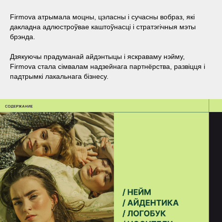
Firmova атрымала моцны, цэласны і сучасны вобраз, які
дакладна адлюстроўвае каштоўнасці і стратэгічныя мэты
брэнда.
Дзякуючы прадуманай айдэнтыцы і яскраваму нэйму,
Firmova стала сімвалам надзейнага партнёрства, развіцця і
падтрымкі лакальнага бізнесу.