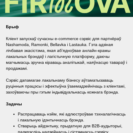
Брыф
Кліент запускаў сучасны e-commerce сэрвіс для партнёраў
Nashamoda, Ramonki, Bellavka і Lastauka. Гэта адзіная
лічбавая экасістэма, якая аб’ядноўвае анлайн-крамы
лакальных брэндаў і лагістычную платформу, даючы
магчымасць зручна кіраваць аналітыкай, наяўнасцю тавараў і
продажамі.
Сэрвіс дапамагае лакальнаму бізнесу аўтаматызаваць
руцінныя працэсы і эфектыўна ўзаемадзейнічаць з кліентамі,
захоўваючы пры гэтым індывідуальнасць кожнага брэнда.
Задачы
Распрацаваць нэйм, які адлюстроўвае тэхналагічнасць
і лакальную ідэнтычнасць брэнда.
Стварыць айдэнтыку, прыдатную для B2B-аудыторыі,
падкрэсліць надзейнасць і сістэмнасць сэрвісу.