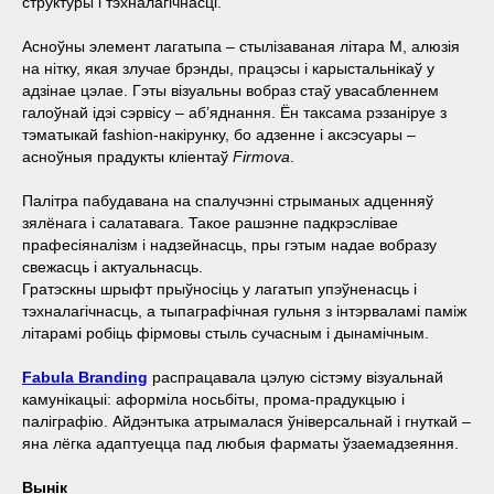
структуры і тэхналагічнасці.
Асноўны элемент лагатыпа – стылізаваная літара М, алюзія
на нітку, якая злучае брэнды, працэсы і карыстальнікаў у
адзінае цэлае. Гэты візуальны вобраз стаў увасабленнем
галоўнай ідэі сэрвісу – аб’яднання. Ён таксама рэзаніруе з
тэматыкай fashion-накірунку, бо адзенне і аксэсуары –
асноўныя прадукты кліентаў
Firmova
.
Палітра пабудавана на спалучэнні стрыманых адценняў
зялёнага і салатавага. Такое рашэнне падкрэслівае
прафесіяналізм і надзейнасць, пры гэтым надае вобразу
свежасць і актуальнасць.
Гратэскны шрыфт прыўносіць у лагатып упэўненасць і
тэхналагічнасць, а тыпаграфічная гульня з інтэрваламі паміж
літарамі робіць фірмовы стыль сучасным і дынамічным.
Fabula Branding
распрацавала цэлую сістэму візуальнай
камунікацыі: аформіла носьбіты, прома-прадукцыю і
паліграфію. Айдэнтыка атрымалася ўніверсальнай і гнуткай –
яна лёгка адаптуецца пад любыя фарматы ўзаемадзеяння.
Вынік