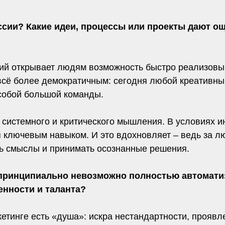
ссии? Какие идеи, процессы или проекты дают ощ
гий открывает людям возможность быстро реализовыв
я всё более демократичным: сегодня любой креативн
 собой большой команды.
сть системного и критического мышления. В условиях
я ключевым навыком. И это вдохновляет – ведь за л
ть смыслы и принимать осознанные решения.
 принципиально невозможно полностью автоматиз
енности и таланта?
тинге есть «душа»: искра нестандартности, проявл