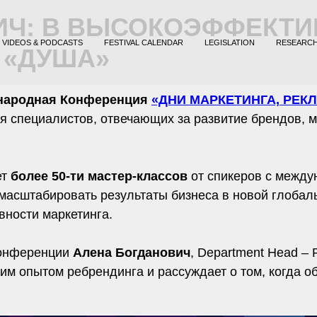
ИЧ: В ВЫСОКОЭФФЕКТ
VIDEOS & PODCASTS
FESTIVAL CALENDAR
LEGISLATION
RESEARC
 «ДУША»
народная Конференция
«ДНИ МАРКЕТИНГА, РЕК
 специалистов, отвечающих за развитие брендов, м
ет
более 50-ти мастер-классов
от спикеров с межд
асштабировать результаты бизнеса в новой глобальн
ности маркетинга.
Конференции
Алена Богданович
, Department Head – 
ким опытом ребрендинга и рассуждает о том, когда 