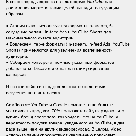
В свою очередь воронка на платформе
YouTube
для
достижения маркетинговых целей выглядит следующим
образом.
● Строим охват: используются форматы In-stream, 6-
секундные ролики, In-feed Ads и YouTube Shorts для
максимального охвата аудитории.
● Вовлекаем: те же форматы (In-stream, In-feed Ads, YouTube
Shorts) применяются для увеличения вовлеченности
аудитории.
● Собираем конверсии: помимо указанных форматов
добавляются Discover и Gmail для стимулирования
конверсий.
И все эти действия подкрепляются технологиями
искусственного интеллекта.
Симбиоз же YouTube и Google помогает еще больше
увеличивать продажи. 70% пользователей утверждают, что
купили бренд после того, как увидели его на YouTube, а
вероятность покупки товара, увиденного на YouTube, в два
раза выше, чем на других видеоресурсах. В целом, Video
Action-кампании способствуют увеличению поисковых