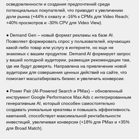
осведомленности и создания предпочтений среди
потенциальных покупателей, что приводит к увеличению
доли рынка (+44% к охвату и -16% к CPMs для Video Reach;
+40% просмотров и -30% CPV для Video View).
● Demand Gen – новый формат рекламы на базе AI.
Позволяет формировать спрос у пользователей, изучающих
какой-либо товар или услугу в интернете, но еще не
знакомых с вашим продуктом. Demand AI формирует запрос
у вашей холодной аудитории, размещая рекомендации там,
где им будут доверять. Направлена на привлечение новой
аудитории для совершения ценных действий на сайте, что
помогает масштабировать бизнес и увеличить конверсии.
● Power Pair (AI-Powered Search и PMax) – обновленный
инструмент Google Performance Max Ads с интегрированным
генеративным AI, который способен самостоятельно
создавать уникальные креативы и повышать эффективность
кампаний, способствует максимальной рентабельности
инвестиций, увеличивая конверсии (+18% для PMax и +35%
для Broad Match).