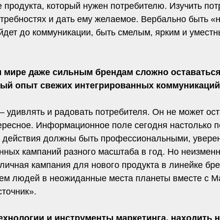
е продукта, который нужен потребителю. Изучить по
отребностях и дать ему желаемое. Вербально быть «
ойдет до коммуникации, быть смелым, ярким и умест
м мире даже сильным брендам сложно оставатьс
ный опыт свежих интегрированных коммуникаций
 удивлять и радовать потребителя. Он не может ост
тересное. Информационное поле сегодня настолько п
у действия должны быть профессиональными, уверен
нных кампаний разного масштаба в год. Но неизменн
ичная кампания для нового продукта в линейке брен
ем людей в неожиданные места планеты вместе с Ma
точник».
 технологии и инструменты маркетинга, находить