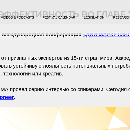
ЭФФЕКТИВНОСТЬ ВО ГЛАВЕ 
VIDEOS & PODCASTS
FESTIVAL CALENDAR
LEGISLATION
RESEARC
я
Международная Конференция
«ДНИ МАРКЕТИНГ
 от признанных экспертов из 15-ти стран мира. Аккр
вать устойчивую лояльность потенциальных потреби
 технологии или креатив.
МА провел серию интервью со спикерами. Сегодня
ioneer
.