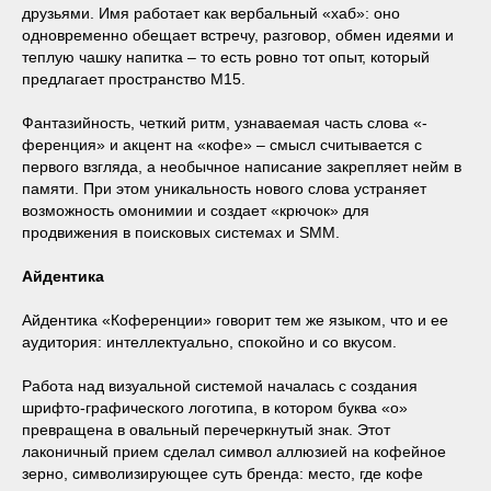
друзьями. Имя работает как вербальный «хаб»: оно
одновременно обещает встречу, разговор, обмен идеями и
теплую чашку напитка – то есть ровно тот опыт, который
предлагает пространство М15.
Фантазийность, четкий ритм, узнаваемая часть слова «-
ференция» и акцент на «кофе» – смысл считывается с
первого взгляда, а необычное написание закрепляет нейм в
памяти. При этом уникальность нового слова устраняет
возможность омонимии и создает «крючок» для
продвижения в поисковых системах и SMM.
Айдентика
Айдентика «Коференции» говорит тем же языком, что и ее
аудитория: интеллектуально, спокойно и со вкусом.
Работа над визуальной системой началась с создания
шрифто-графического логотипа, в котором буква «о»
превращена в овальный перечеркнутый знак. Этот
лаконичный прием сделал символ аллюзией на кофейное
зерно, символизирующее суть бренда: место, где кофе