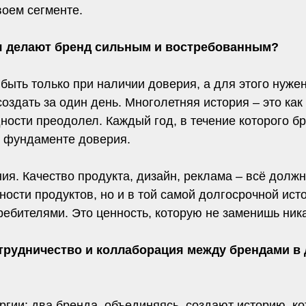
воем сегменте.
дня делают бренд сильным и востребованным?
ыть только при наличии доверия, а для этого нуже
и создать за один день. Многолетняя история – это к
дности преодолел. Каждый год, в течение которого б
в фундаменте доверия.
. Качество продукта, дизайн, реклама – всё должно
ости продуктов, но и в той самой долгосрочной исто
ребителями. Это ценность, которую не заменишь ник
отрудничество и коллаборация между брендами в
ргии: два бренда, объединяясь, создают историю, к