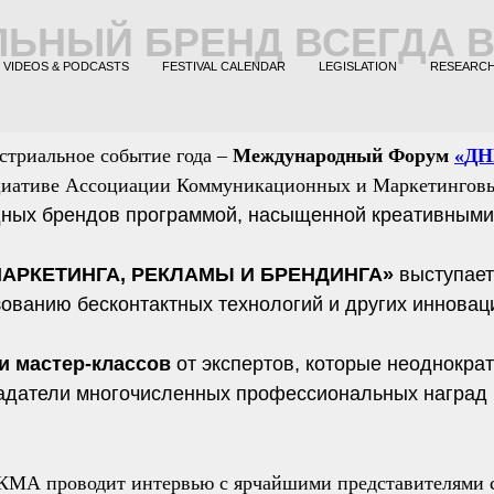
ЛЬНЫЙ БРЕНД ВСЕГДА 
VIDEOS & PODCASTS
FESTIVAL CALENDAR
LEGISLATION
RESEARC
стриальное событие года –
Международный Форум
«
ДН
циативе Ассоциации Коммуникационных и Маркетинговых
ных брендов программой, насыщенной креативными
МАРКЕТИНГА, РЕКЛАМЫ И БРЕНДИНГА»
выступает
зованию бесконтактных технологий и других иннова
ти мастер-классов
от экспертов, которые неоднокра
ладатели многочисленных профессиональных наград
АКМА проводит интервью с ярчайшими представителями 