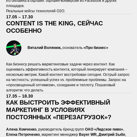
Из онлайна в офлайн: офлайн-конверсии из Facebook и других
площадок.
Реальные кейсы технологий О2О.
17.05 – 17.30
CONTENT IS THE KING,
СЕЙЧАС
ОСОБЕННО
Виталий Волянюк,
основатель
«Про бизнес»
Как бизнесу решать маркетинговые задачи через контент. Как
оценивать эффективность контента, который генерирует компания –
несколько метрик. Какой контент востребован сегодня. Острый запрос
на честность: успешный успех vs. проблемные проблемы. Запрос на
«просвещенный оптимизм», созидание и теплоту. Пошаговый
алгоритм: что делать
17.35 – 18.30
КАК ВЫСТРОИТЬ ЭФФЕКТИВНЫЙ
МАРКЕТИНГ В УСЛОВИЯХ
ПОСТОЯННЫХ «ПЕРЕЗАГРУЗОК»?
Алена
Хомченко
, руководитель бренд групп
ОАО
«
Лидское
пиво
»
,
Елена
Петроченко
, маркетинг менеджер
Bayer WR,
Дмитрий
Зыбо
,