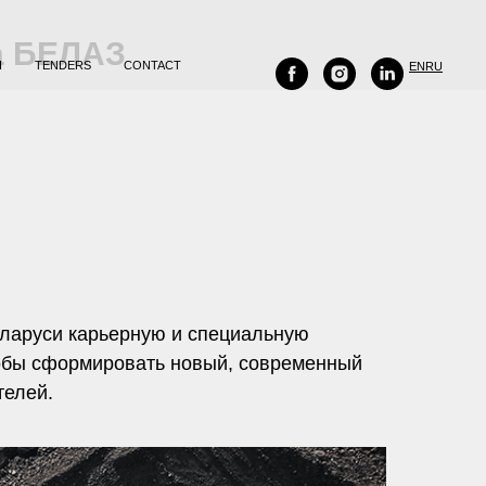
а БЕЛАЗ
H
TENDERS
CONTACT
EN
RU
аруси карьерную и специальную
Чтобы сформировать новый, современный
телей.