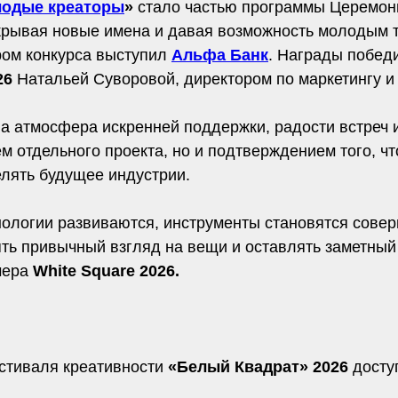
одые креаторы
»
стало частью программы Церемони
крывая новые имена и давая возможность молодым т
ром конкурса выступил
Альфа Банк
. Награды побед
26
Натальей Суворовой, директором по маркетингу и
ла атмосфера искренней поддержки, радости встреч
ем отдельного проекта, но и подтверждением того, 
лять будущее индустрии.
нологии развиваются, инструменты становятся совер
ять привычный взгляд на вещи и оставлять заметный 
чера
White Square 2026.
стиваля креативности
«Белый Квадрат» 2026
доступ