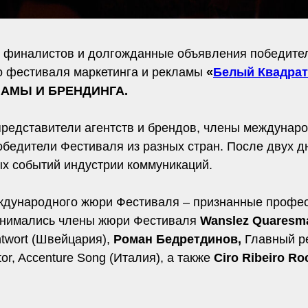
е финалистов и долгожданные объявления победите
 фестиваля маркетинга и рекламы
«
Белый Квадрат
ЛАМЫ И БРЕНДИНГА.
представители агентств и брендов, члены междунаро
обедители Фестиваля из разных стран. После двух 
х событий индустрии коммуникаций.
дународного жюри Фестиваля – признанные профес
однимались члены жюри Фестиваля
Wanslez Quaresm
ntwort (Швейцария),
Роман Бедретдинов,
Главный ре
tor, Accenture Song (Италия), а также
Ciro Ribeiro Ro