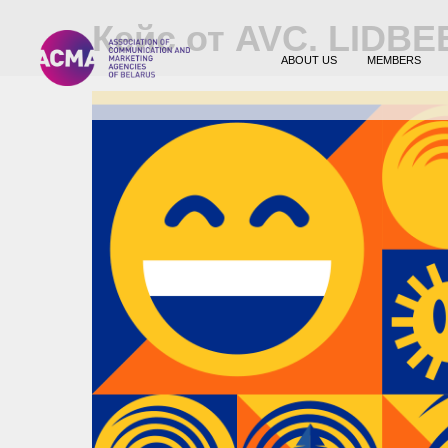
Кейс от AVC. LIDBE
ABOUT US
MEMBERS