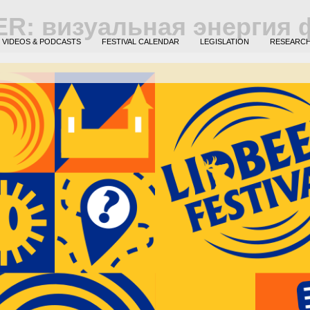
ER: визуальная энергия
VIDEOS & PODCASTS
FESTIVAL CALENDAR
LEGISLATION
RESEARC