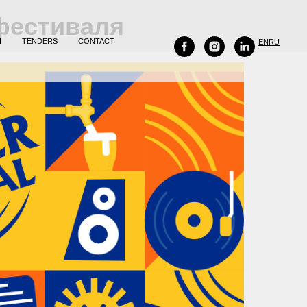
 фестиваля
H
TENDERS
CONTACT
EN
RU