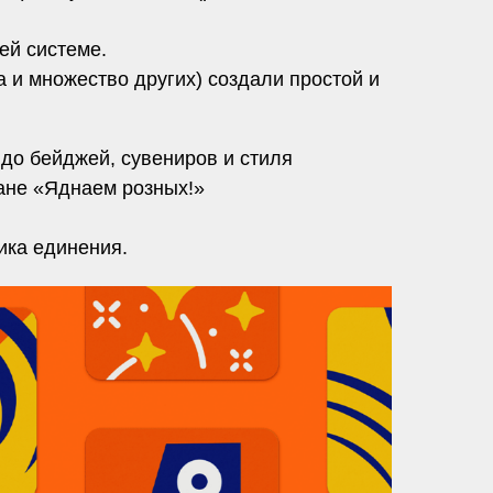
ей системе.
а и множество других) создали простой и
 до бейджей, сувениров и стиля
ане «Яднаем розных!»
ика единения.