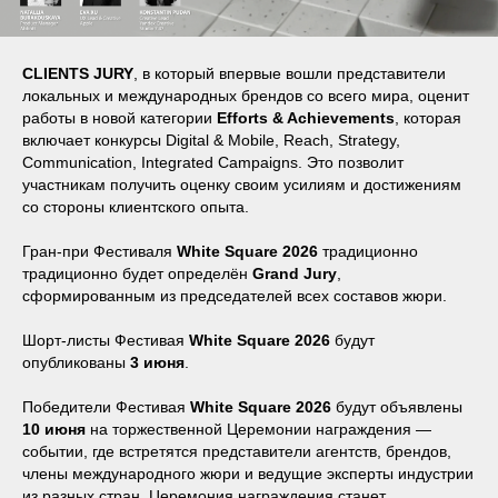
CLIENTS JURY
, в который впервые вошли представители
локальных и международных брендов со всего мира, оценит
работы в новой категории
Efforts & Achievements
, которая
включает конкурсы Digital & Mobile, Reach, Strategy,
Communication, Integrated Campaigns. Это позволит
участникам получить оценку своим усилиям и достижениям
со стороны клиентского опыта.
Гран-при Фестиваля
White Square 2026
традиционно
традиционно будет определён
Grand Jury
,
сформированным из председателей всех составов жюри.
Шорт-листы Фестивая
White Square 2026
будут
опубликованы
3 июня
.
Победители Фестивая
White Square 2026
будут объявлены
10 июня
на торжественной Церемонии награждения —
событии, где встретятся представители агентств, брендов,
члены международного жюри и ведущие эксперты индустрии
из разных стран. Церемония награждения станет