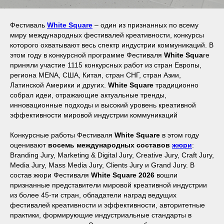
Фестиваль
White Square
– один из признанных по всему
миру международных фестивалей креативности, конкурсы
которого охватывают весь спектр индустрии коммуникаций. В
этом году в конкурсной программе Фестиваля
White Squa
re
приняли участие 1115 конкурсных работ из стран Европы,
региона MENA, США, Китая, стран СНГ, стран Азии,
Латинской Америки и других.
White Square
традиционно
собрал идеи, отражающие актуальные тренды,
инновационные подходы и высокий уровень креативной
эффективности мировой индустрии коммуникаций
Конкурсные работы Фестиваля
White Square
в этом году
оценивают
восемь международных составов
жюри
:
Branding Jury, Marketing & Digital Jury, Creative Jury, Craft Jury,
Media Jury, Mass Media Jury, Clients Jury и Grand Jury. В
состав жюри Фестиваля
White Square 2026
вошли
признанные представители мировой креативной индустрии
из более 45-ти стран, обладатели наград ведущих
фестивалей креативности и эффективности, авторитетные
практики, формирующие индустриальные стандарты в