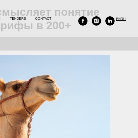
смысляет понятие
H
TENDERS
CONTACT
EN
RU
арифы в 200+