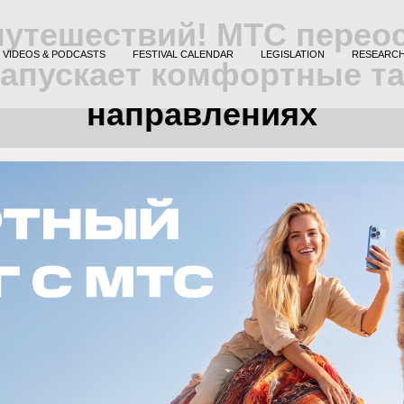
путешествий! МТС перео
VIDEOS & PODCASTS
FESTIVAL CALENDAR
LEGISLATION
RESEARC
запускает комфортные т
направлениях