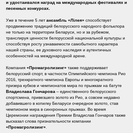
и удостаивался наград на международных фестивалях и
песенных конкурсах.
Уже в течение 5 лет
ансамбль «Л
i
лея»
способствует
продвижению традиций белорусского народного фольклора
не только на территории Беларуси, но и за рубежом,
транслируя ценности белорусской национальной культуры и
способствуя росту узнаваемости самобытного характера
нашей страны, ее духовного наследия и аутентичных
особенностей на международной арене.
Компания
«Промагролизинг»
также поддерживает
белорусский спорт, в частности Олимпийского чемпиона Рио
2016, трехкратного чемпиона Европы и многократного
призера кубков и чемпионатов мира по прыжкам на батуте
Владислава Гончарова
– единственного белорусского
спортсмена, привезшего золото из Рио, а совсем недавно
добавившего в копилку Беларуси очередное золото, став
чемпионом мира в синхронных прыжках. Во время
Церемонии награждения Премии Владислав Гончаров также
высказал слова признательности компании
«Промагролизинг»
.