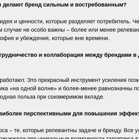
дня делают бренд сильным и востребованным?
 идея и ценности, которые разделяет потребитель. 
ом случае не особо важны – более или менее релева
софия и убеждения, которые вне времени.
отрудничество и коллаборация между брендами в
 работают. Это прекрасный инструмент усиления поз
ника «на одной волне» и более-менее равнозначны по
юдная польза при соизмеримом вкладе.
 наиболее перспективными для повышения эффек
са – те, которые релевантны задаче и бренду. Все у
ожужжали про уникальные возможности таргетинга в 