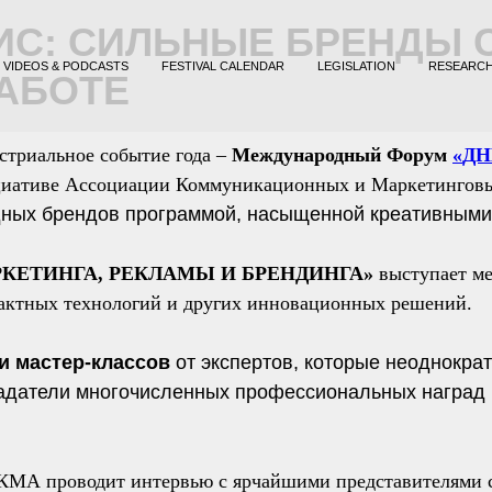
ИС: СИЛЬНЫЕ БРЕНДЫ 
VIDEOS & PODCASTS
FESTIVAL CALENDAR
LEGISLATION
RESEARC
АБОТЕ
стриальное событие года –
Международный Форум
«
ДН
циативе Ассоциации Коммуникационных и Маркетинговых
ных брендов программой, насыщенной креативными
РКЕТИНГА, РЕКЛАМЫ И БРЕНДИНГА»
выступает м
тактных технологий и других инновационных решений.
ти мастер-классов
от экспертов, которые неоднокра
ладатели многочисленных профессиональных наград
АКМА проводит интервью с ярчайшими представителями 