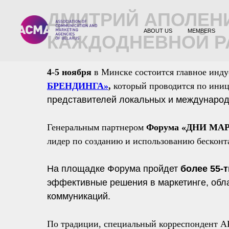
ДМИТРИЙ АПОЛЕН
ABOUT US
MEMBERS
КАЖДОДНЕВНОЙ Р
4-5 ноября
в Минске состоится главное инду
БРЕНДИНГА
»
,
который проводится по ини
представителей локальных и международ
Генеральным партнером
Форума «ДНИ МА
лидер по созданию и использованию бескон
На площадке Форума пройдет
более 55-
эффективные решения в маркетинге, об
коммуникаций.
По традиции, специальный корреспондент 