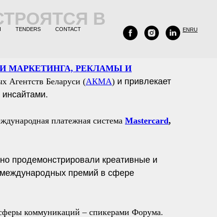
СТРОЯТСЯ В
H
TENDERS
CONTACT
EN
RU
И МАРКЕТИНГА, РЕКЛАМЫ И
 Агентств Беларуси (
АКМА
)
и привлекает
 инсайтами.
еждународная платежная система
Mastercard
,
тно продемонстрировали креативные и
 международных премий в сфере
сферы коммуникаций – спикерами Форума.