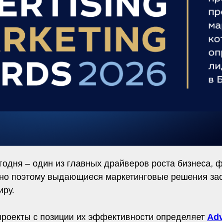
одня – один из главных драйверов роста бизнеса,
нно поэтому выдающиеся маркетинговые решения з
иру.
роекты с позиции их эффективности определяет
Adv