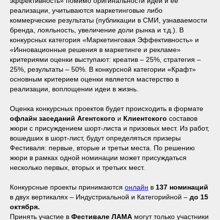
эффективность» помимо оригинальности идеи и ее
реализации, учитываются маркетинговые либо
коммерческие результаты (публикации в СМИ, узнаваемости
бренда, лояльность, увеличение доли рынка и т.д.). В
конкурсных категория «Маркетинговая Эффективность» и
«Инновационные решения в маркетинге и рекламе»
критериями оценки выступают: креатив – 25%, стратегия –
25%, результаты – 50%. В конкурсной категории «Крафт»
основным критерием оценки является мастерство в
реализации, воплощении идеи в жизнь.
Оценка конкурсных проектов будет происходить в формате
офлайн заседаний
Агентского
и
Клиентского
составов
жюри с присуждением шорт-листа и призовых мест. Из работ,
вошедших в шорт-лист, будут определяться призеры
Фестиваля: первые, вторые и третьи места. По решению
жюри в рамках одной номинации может присуждаться
несколько первых, вторых и третьих мест.
Конкурсные проекты принимаются
онлайн
в
137 номинаций
в двух вертикалях – Индустриальной и Категорийной –
до 15
октября.
Принять участие в
Фестивале ЛАМА
могут только участники