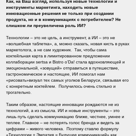
Как, на Ваш взгляд, используя новые технологии и
инструменты маркетинга, находить новые
инновационные решения не только при создании
продукта, но и в коммуникациях с потребителем? Не
слишком ли преувеличена роль ИИ?
Технологии – это не цель, а инструмент, а ИИ – это не
«волшебная таблетка», а, можно сказать, новая кисть в руках
маркетолога, а не сам художник. Так, чтобы сама
коктейльная карта в лимитированном предложении
коллаборации sertsa и Bistro o’Da! стала вдохновляющей и
эмоциональной, «зовущей» отправиться в путешествие,
гастрономическое и настоящее, ИИ помогал нам
«рисовать»визуал тех самых уголков Беларуси, связывая его
с конкретным коктейлем. Получилось очень стильно и
трогательно.
Таким образом, настоящие инновации рождаются не из
технологий, а из смысла. ИИ и новые инструменты – это
лишь путь сделать коммуникацию ближе, честнее, умнее и
теплее. Главное – не потерять голос бренда и видеть за
цифрами – живого человека. Поэтому ставлю формулу
«Технологии + Эмпатия = Будущее коммуникаций» как