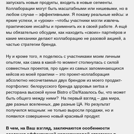
запускать новые продукты, входить в новые сегменты.
Коллаборации могут быть масштабными или нишевыми, но в
любом случае – эффективными. Я покажу реальные кейсы: и
яркие успехи, и «уроки» –чтобы участники могли извлечь
практические инсайты и применить их в своей работе. А ещё
мы обязательно обсудим, как находить «своих» партнёров и
какие механики делают коллаборацию не разовой акцией, а
частью стратегии бренда.
Ну и кроме того, я поделюсь с участниками моим личным
опытом, как сама в какой-то момент столкнулась с силой
совместных проектов, про один из самых запоминающихся
кейсов из моей практики – это проект-коллаборация
абсолютно несочетаемых двух брендом из моего продакт-
портфолио: белорусского бренда здоровья sertsa и
ресторана высокой кухни Bistro o’Da!Казалось бы, что может
быть общего между ними? На первый взгляд – два мира,
две разных вселенных, две разные ЦА. Но результат
получился мощным: не только выросли продажи, но и
появился совершенно новый красивый продукт.
В чем, на Ваш взгляд, заключаются особенности