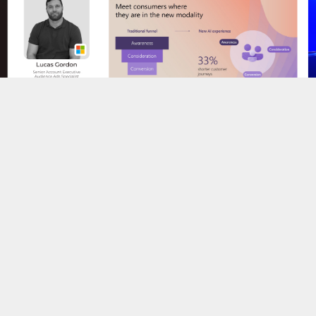
Больше практических инсайтов, кейсов и актуальных
подходов — в записи конференции по медийной и
видеорекламе от AMDG. Посмотреть трансляцию можно
по
ссылке
.
© 2026 АКМА
Наверх