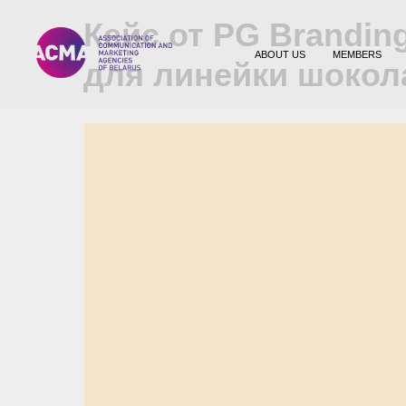
Кейс от PG Brandin
ABOUT US
MEMBERS
для линейки шокол