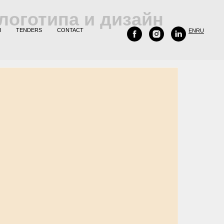
логотипа и дизайн
H
TENDERS
CONTACT
EN
RU