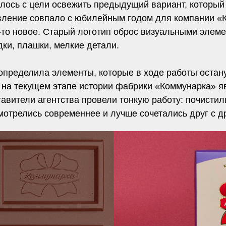
ось с цели освежить предыдущий вариант, который 
вление совпало с юбилейным годом для компании «К
то новое. Старый логотип оброс визуальными элемен
ки, плашки, мелкие детали.
о определила элементы, которые в ходе работы ост
й на текущем этапе истории фабрики «Коммунарка» 
тавители агентства провели тонкую работу: почистил
мотрелись современнее и лучше сочетались друг с д