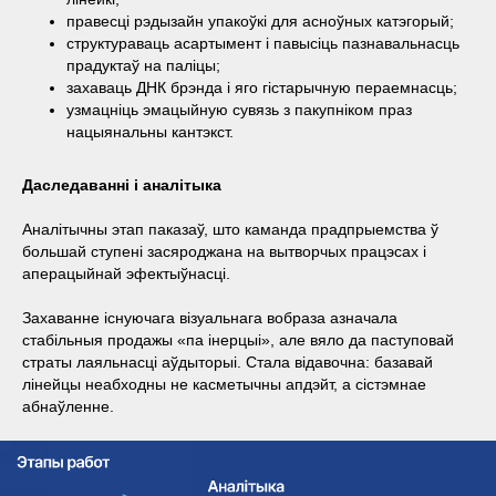
правесці рэдызайн упакоўкі для асноўных катэгорый;
структураваць асартымент і павысіць пазнавальнасць
прадуктаў на паліцы;
захаваць ДНК брэнда і яго гістарычную пераемнасць;
узмацніць эмацыйную сувязь з пакупніком праз
нацыянальны кантэкст.
Даследаванні і аналітыка
Аналітычны этап паказаў, што каманда прадпрыемства ў
большай ступені засяроджана на вытворчых працэсах і
аперацыйнай эфектыўнасці.
Захаванне існуючага візуальнага вобраза азначала
стабільныя продажы «па інерцыі», але вяло да паступовай
страты лаяльнасці аўдыторыі. Стала відавочна: базавай
лінейцы неабходны не касметычны апдэйт, а сістэмнае
абнаўленне.