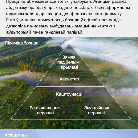
Праца не абмежавалася толькі ўпакоўкай. Агенцыя развіла
айдэнтыку брэнда ў прыкладных носьбітах: былі аформлены
фірмовы каляндар і шацёр для фестывальнага фармату.
Гэта ўзмацніла прысутнасць брэнда ў афлайн-асяроддзі і
дазволіла па-новаму выбудаваць эмацыйны кантакт з
аўдыторыяй па-за гандлёвай паліцай.