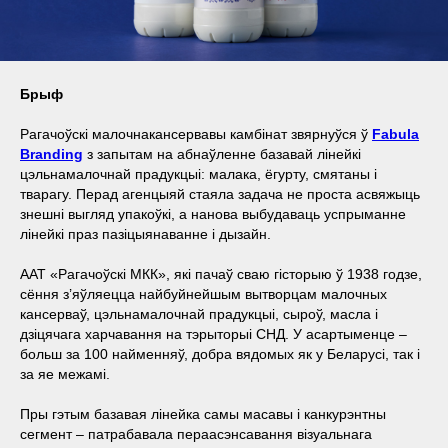
Брыф
Рагачоўскі малочнакансервавы камбінат звярнуўся ў
Fabula
Branding
з запытам на абнаўленне базавай лінейкі
цэльнамалочнай прадукцыі: малака, ёгурту, смятаны і
тварагу. Перад агенцыяй стаяла задача не проста асвяжыць
знешні выгляд упакоўкі, а нанова выбудаваць успрыманне
лінейкі праз пазіцыянаванне і дызайн.
ААТ «Рагачоўскі МКК», які пачаў сваю гісторыю ў 1938 годзе,
сёння з’яўляецца найбуйнейшым вытворцам малочных
кансерваў, цэльнамалочнай прадукцыі, сыроў, масла і
дзіцячага харчавання на тэрыторыі СНД. У асартыменце –
больш за 100 найменняў, добра вядомых як у Беларусі, так і
за яе межамі.
Пры гэтым базавая лінейка самы масавы і канкурэнтны
сегмент – патрабавала пераасэнсавання візуальнага