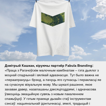
Дзмітрый Кашкан, кіруючы партнёр Fabula Branding:
«Праца з Рагачоўскім малочным камбінатам – гэта дыялог з
моцнай спадчынай і вялікай адказнасцю. Тут было важна не
«пераапрануць» брэнд, а пачуць яго сутнасць і перакласці яе
на сучасную візуальную мову. Мы шукалі рашэнне, якое
захавае давер, назапашаны дзесяцігоддзямі, і адначасова
ўзмоцніць эмацыйную сувязь з новым пакаленнем
спажыўцоў. У гэтым праекце дызайн стаў інструментам
сэнсаў: нацыянальнай ідэнтычнасці, зямлі, традыцый і