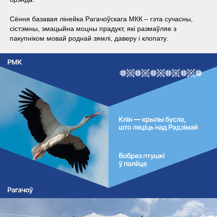
Сёння базавая лінейка Рагачоўскага МКК – гэта сучасны,
сістэмны, эмацыйна моцны прадукт, які размаўляе з
пакупніком мовай роднай зямлі, даверу і клопату.