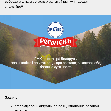
вобраза з улікам сучасных запытаў рынку і паводзін
спажыўцоў.
Задачы
сфарміраваць актуальнае пазіцыянаванне базавай
лінейкі;