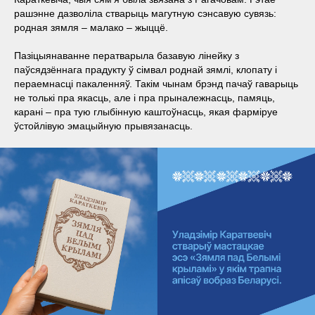
рашэнне дазволіла стварыць магутную сэнсавую сувязь:
родная зямля – малако – жыццё.
Пазіцыянаванне ператварыла базавую лінейку з
паўсядзённага прадукту ў сімвал роднай зямлі, клопату і
пераемнасці пакаленняў. Такім чынам брэнд пачаў гаварыць
не толькі пра якасць, але і пра прыналежнасць, памяць,
карані – пра тую глыбінную каштоўнасць, якая фарміруе
ўстойлівую эмацыйную прывязанасць.