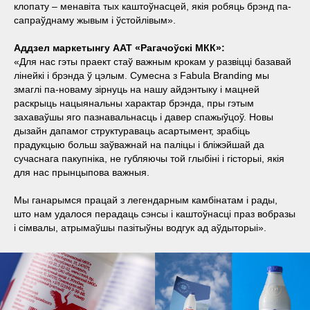
клопату – менавіта тых каштоўнасцей, якія робяць брэнд па-
сапраўднаму жывым і ўстойлівым».
Аддзел маркетынгу ААТ «Рагачоўскі МКК»:
«Для нас гэты праект стаў важным крокам у развіцці базавай
лінейкі і брэнда ў цэлым. Сумесна з Fabula Branding мы
змаглі па-новаму зірнуць на нашу айдэнтыку і мацней
раскрыць нацыянальны характар брэнда, пры гэтым
захаваўшы яго пазнавальнасць і давер спажыўцоў. Новы
дызайн дапамог структураваць асартымент, зрабіць
прадукцыю больш заўважнай на паліцы і бліжэйшай да
сучаснага пакупніка, не губляючы той глыбіні і гісторыі, якія
для нас прынцыпова важныя.
Мы ганарымся працай з легендарным камбінатам і рады,
што нам удалося перадаць сэнсы і каштоўнасці праз вобразы
і сімвалы, атрымаўшы пазітыўны водгук ад аўдыторыі».