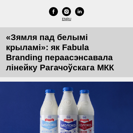
EN
RU
«Зямля пад белымі
крыламі»: як Fabula
Branding пераасэнсавала
лінейку Рагачоўскага МКК