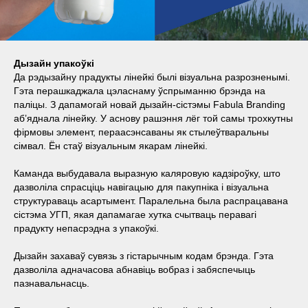
Дызайн упакоўкі
Да рэдызайну прадукты лінейкі былі візуальна разрозненымі.
Гэта перашкаджала цэласнаму ўспрыманню брэнда на
паліцы. З дапамогай новай дызайн-сістэмы Fabula Branding
аб’яднала лінейку. У аснову рашэння лёг той самы трохкутны
фірмовы элемент, пераасэнсаваны як стылеўтваральны
сімвал. Ён стаў візуальным якарам лінейкі.
Каманда выбудавала выразную каляровую кадзіроўку, што
дазволіла спрасціць навігацыю для пакупніка і візуальна
структураваць асартымент. Паралельна была распрацавана
сістэма УГП, якая дапамагае хутка счытваць перавагі
прадукту непасрэдна з упакоўкі.
Дызайн захаваў сувязь з гістарычным кодам брэнда. Гэта
дазволіла адначасова абнавіць вобраз і забяспечыць
пазнавальнасць.