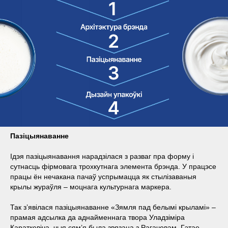
Пазіцыянаванне
Ідэя пазіцыянавання нарадзілася з разваг пра форму і
сутнасць фірмовага трохкутнага элемента брэнда. У працэсе
працы ён нечакана пачаў успрымацца як стылізаваныя
крылы жураўля – моцнага культурнага маркера.
Так з’явілася пазіцыянаванне «Зямля пад белымі крыламі» –
прамая адсылка да аднайменнага твора Уладзіміра
Караткевіча, чыя сям’я была звязана з Рагачовам. Гэтае