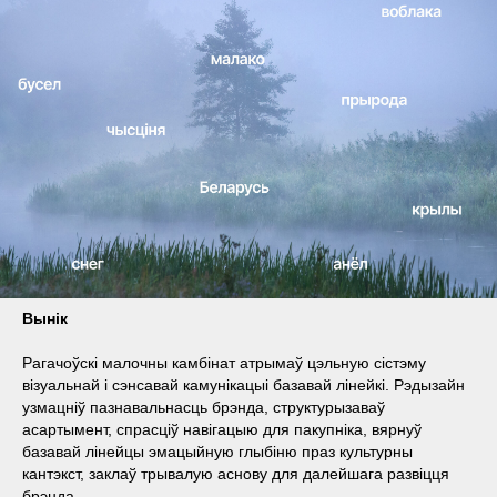
Вынік
Рагачоўскі малочны камбінат атрымаў цэльную сістэму
візуальнай і сэнсавай камунікацыі базавай лінейкі. Рэдызайн
узмацніў пазнавальнасць брэнда, структурызаваў
асартымент, спрасціў навігацыю для пакупніка, вярнуў
базавай лінейцы эмацыйную глыбіню праз культурны
кантэкст, заклаў трывалую аснову для далейшага развіцця
брэнда.