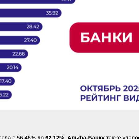
осла с 56,46% до
62,12%
.
Альфа-Банку
также удало