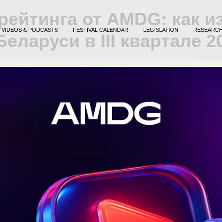
рейтинга от AMDG: как и
VIDEOS & PODCASTS
FESTIVAL CALENDAR
LEGISLATION
RESEARC
еларуси в III квартале 2