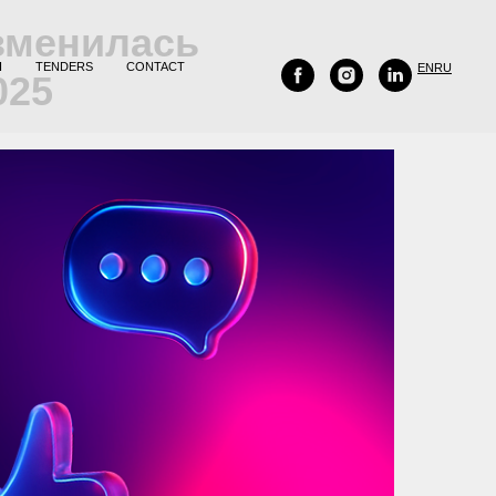
зменилась
H
TENDERS
CONTACT
EN
RU
025