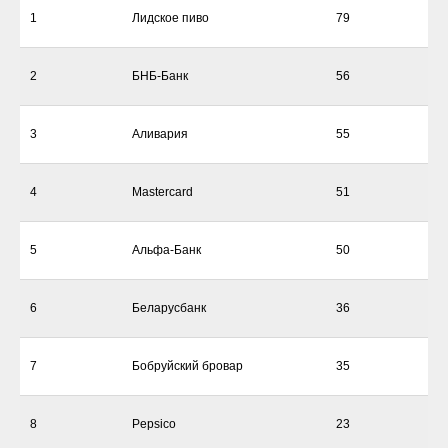
1
Лидское пиво
79
2
БНБ-Банк
56
3
Аливария
55
4
Mastercard
51
5
Альфа-Банк
50
6
Беларусбанк
36
7
Бобруйский бровар
35
8
Pepsico
23