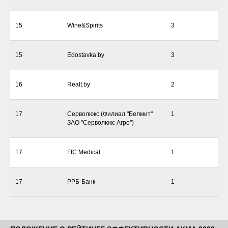
15
Wine&Spirits
3
15
Edostavka.by
3
16
Realt.by
2
17
Серволюкс (Филиал "Белмит"
1
ЗАО "Серволюкс Агро")
17
FIC Medical
1
17
РРБ-Банк
1