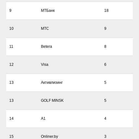
9
МТБанк
18
10
МТС
9
11
Betera
8
12
Visa
6
13
Активлизинг
5
13
GOLF MINSK
5
14
А1
4
15
Onliner.by
3