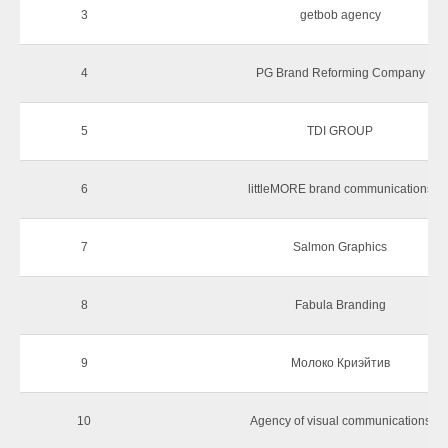
3
getbob agency
4
PG Brand Reforming Company
5
TDI GROUP
6
littleMORE brand communications
7
Salmon Graphics
8
Fabula Branding
9
Молоко Криэйтив
10
Agency of visual communications