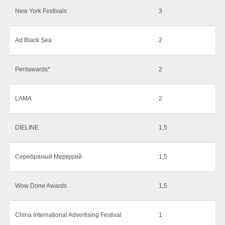
New York Festivals
3
Ad Black Sea
2
Pentawards
*
2
LAMA
2
DIELINE
1,5
Серебряный Меркурий
1,5
Wow Done Awards
1,5
China International Advertising Festival
1