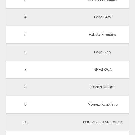
4
Forte Grey
5
Fabula Branding
6
Loga Biga
7
NEF\TBWA
8
Pocket Rocket
9
Молоко Криэйтив
10
Not Perfect Y&R | Minsk