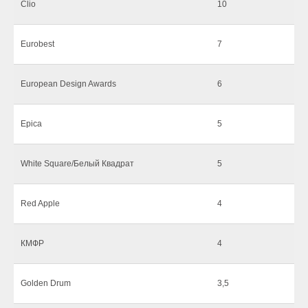
Clio
10
Eurobest
7
European Design Awards
6
Epica
5
White Square/Белый Квадрат
5
Red Apple
4
КМФР
4
Golden Drum
3,5