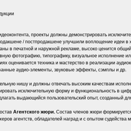
дукции
идеоконтента, проекты должны демонстрировать исключите
родакшене / постпродакшене улучшили воплощение идеи в 
ваны в печатной и наружной рекламе, высоко ценится общ
ивную фотографию, типографику, визуальное исполнение ил
иях оценивается техника и мастерство в реализации аудиок
анные аудио-элементы, звуковые эффекты, сэмплы и др.
тдельную нишу и должны отвечать высоким качествам испол
ировать исключительную форму и функциональность в цифр
едлагать выдающийся пользовательский опыт, созданный дл
состав
Агентского жюри.
Состав членов жюри формируется
джеров агентств, обладателей наград и с опытом судейств