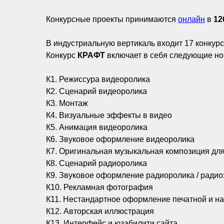
Конкурсные проекты принимаются
онлайн
в
12
В индустриальную вертикаль входит 17 конкур
Конкурс
КРАФТ
включает в себя следующие но
К1. Режиссура видеоролика
К2. Сценарий видеоролика
К3. Монтаж
К4. Визуальные эффекты в видео
К5. Анимация видеоролика
К6. Звуковое оформление видеоролика
К7. Оригинальная музыкальная композиция для
К8. Сценарий радиоролика
К9. Звуковое оформление радиоролика / ради
К10. Рекламная фотография
К11. Нестандартное оформление печатной и н
К12. Авторская иллюстрация
К13. Интерфейс и юзабилити сайта