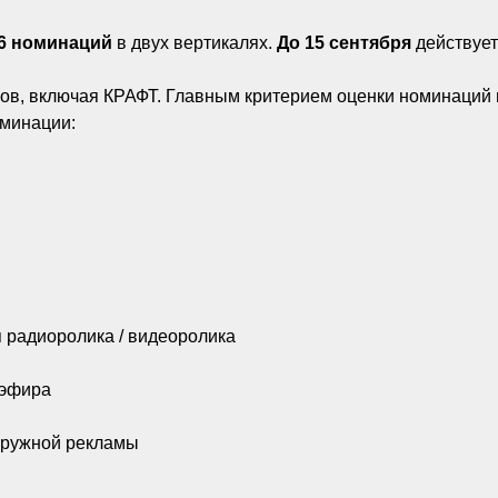
6 номинаций
в двух вертикалях.
До 15 сентября
действуе
сов, включая КРАФТ. Главным критерием оценки номинаций 
минации:
 радиоролика / видеоролика
оэфира
аружной рекламы