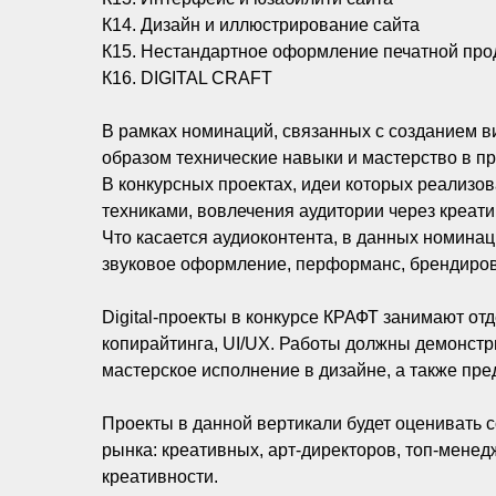
К14. Дизайн и иллюстрирование сайта
К15. Нестандартное оформление печатной про
К16. DIGITAL CRAFT
В рамках номинаций, связанных с созданием в
образом технические навыки и мастерство в п
В конкурсных проектах, идеи которых реализо
техниками, вовлечения аудитории через креат
Что касается аудиоконтента, в данных номинац
звуковое оформление, перформанс, брендиров
Digital-проекты в конкурсе КРАФТ занимают о
копирайтинга, UI/UX. Работы должны демонстр
мастерское исполнение в дизайне, а также пр
Проекты в данной вертикали будет оценивать 
рынка: креативных, арт-директоров, топ-мене
креативности.