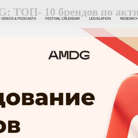
: ТОП- 10 брендов по акти
VIDEOS & PODCASTS
FESTIVAL CALENDAR
LEGISLATION
RESEARC