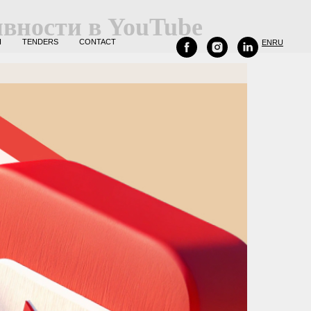
вности в YouTube
H
TENDERS
CONTACT
EN
RU