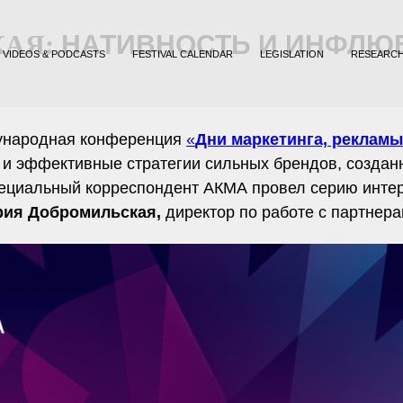
КАЯ:
НАТИВНОСТЬ И ИНФЛЮ
VIDEOS & PODCASTS
FESTIVAL CALENDAR
LEGISLATION
RESEARC
Е
дународная конференция
«
Дни маркетинга, рекламы
и и эффективные стратегии сильных брендов, создан
ециальный корреспондент АКМА провел серию интер
ия Добромильская,
директор по работе с партнер