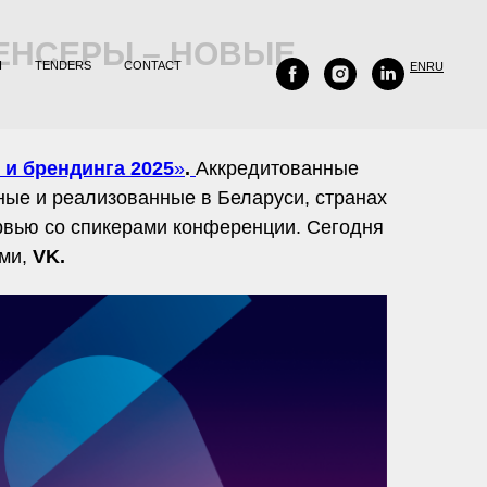
ЕНСЕРЫ – НОВЫЕ
H
TENDERS
CONTACT
EN
RU
 и брендинга 2025
»
.
Аккредитованные
ные и реализованные в Беларуси, странах
вью со спикерами конференции. Сегодня
ами,
VK.