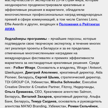
мастер-классов от экспертов из 15-ти стран мира, которые
неоднократно продемонстрировали креативные и
эффективные решения в маркетинге, обладатели
многочисленных профессиональных наград международных
премий в сфере коммуникаций, в том числе Cannes Lions,
Effie Awards и других, входящих в
Положения о Рейтингах
АКМА
.
Хедлайнеры программы
– ярчайшие персоны, которые
подтвердили свою творческую экспертизу, в течение многих
лет реализуя проекты в Беларуси и за ее пределами,
отмеченные многочисленными наградами на
международных фестивалях и премиях эффективности
маркетинга за нестандартные креативные решения. Среди
них -
Folker Wrage
, Основатель и владелец, Wrage / Antwort,
Швейцария,
Дмитрий Аполенис
, креативный директор, Aida
Pioneer, Беларусь
,
Сергей Шыма,
стратегический директор,
TDI GROUP CA, Узбекистан,
Mischa Schreuder
, Executive
Creative Director & Creative Partner, Fitzroy, Нидерланды,
Ольга Ермакова,
СЕО, Креативное агентство Salmon,
Беларусь,
Виталий Захаров,
креативный директор, Альфа
Банк, Беларусь
, Темур Сагдиев,
основатель и руководитель
агентства MA'NO Branding, Узбекистан,
Роман Сельчёнок
,