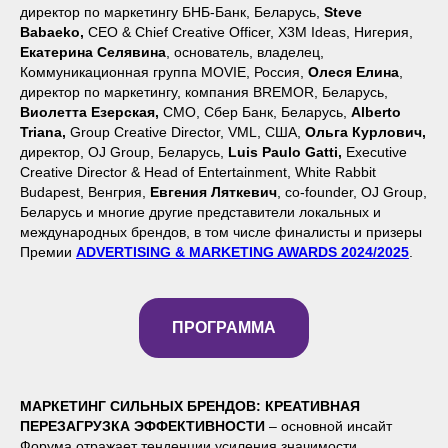
директор по маркетингу БНБ-Банк, Беларусь,
Steve
Babaeko,
CEO & Chief Creative Officer, X3M Ideas, Нигерия,
Екатерина Селявина
, основатель, владелец,
Коммуникационная группа MOVIE, Россия,
Олеся Елина
,
директор по маркетингу, компания BREMOR, Беларусь,
Виолетта Езерская,
СМО, Сбер Банк, Беларусь,
Alberto
Triana,
Group Creative Director, VML, США,
Ольга Курлович,
директор, OJ Group, Беларусь,
Luis Paulo Gatti,
Executive
Creative Director & Head of Entertainment, White Rabbit
Budapest, Венгрия,
Евгения Ляткевич
, co-founder, OJ Group,
Беларусь и многие другие представители локальных и
международных брендов, в том числе финалисты и призеры
Премии
ADVERTISING & MARKETING AWARDS 2024/2025
.
ПРОГРАММА
МАРКЕТИНГ СИЛЬНЫХ БРЕНДОВ: КРЕАТИВНАЯ
ПЕРЕЗАГРУЗКА ЭФФЕКТИВНОСТИ
–
основной инсайт
Форума отражает тенденции усиления значимости