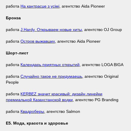
работа
На кантрасце з усімі
, агентство Aida Pioneer
Бронза
работа
J.Hardy. Открываем новые хиты
, агентство OJ Group
работа
Остров выжавших
, агентство Aida Pioneer
Шорт-лист
работа
Календарь приятных открытий
, агентство LOGA BIGA
работа
Случайно такое не придумаешь
, агентство Original
People
работа
KERBEZ значит красивый: дизайн линейки
премиальной Казахстанской водки
, агентство PG Branding
работа
Квадроберы
, агентство Salmon
Е5. Мода, красота и здоровье