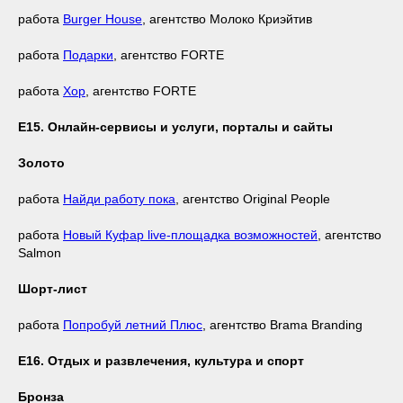
работа
Burger House
, агентство Молоко Криэйтив
работа
Подарки
, агентство FORTE
работа
Хор
, агентство FORTE
Е15. Онлайн-сервисы и услуги, порталы и сайты
Золото
работа
Найди работу пока
, агентство Original People
работа
Новый Куфар live-площадка возможностей
, агентство
Salmon
Шорт-лист
работа
Попробуй летний Плюс
, агентство Brama Branding
Е16. Отдых и развлечения, культура и спорт
Бронза