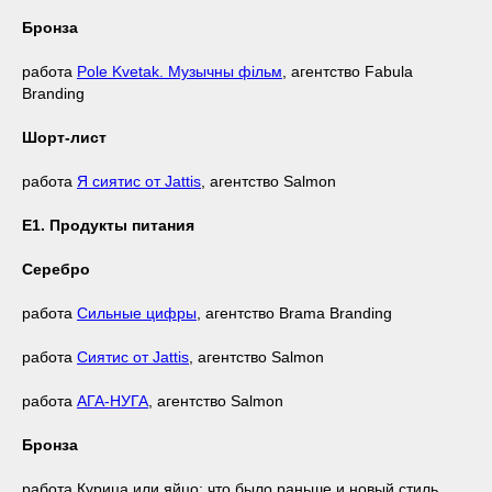
Бронза
работа
Pole Kvetak. Музычны фільм
, агентство Fabula
Branding
Шорт-лист
работа
Я cиятис от Jattis
, агентство Salmon
Е1. Продукты питания
Серебро
работа
Сильные цифры
, агентство Brama Branding
работа
Сиятис от Jattis
, агентство Salmon
работа
АГА-НУГА
, агентство Salmon
Бронза
работа Курица или яйцо: что было раньше и новый стиль