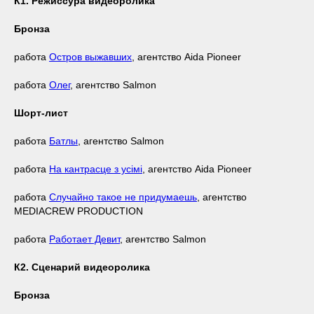
К1. Режиссура видеоролика
Бронза
работа
Остров выжавших
, агентство Aida Pioneer
работа
Олег
, агентство Salmon
Шорт-лист
работа
Батлы
, агентство Salmon
работа
На кантрасце з усімі
, агентство Aida Pioneer
работа
Случайно такое не придумаешь
, агентство
MEDIACREW PRODUCTION
работа
Работает Девит
, агентство Salmon
К2. Сценарий видеоролика
Бронза