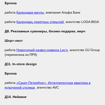
Бронза
работа
Календари мечты
, компания Альфа Банк
работа
Календарь приятных открытий
, агентство LOGA BIGA
Д8. Рекламные сувениры, бизнес-подарки, мерч
Шорт-лист
работа
Новогодний развоз новинок Lay's
, агентство OJ Group
(перенесена из ПР9)
Д11. In-store design
Бронза
работа
«Санкт-Петербург». Интеллигентная квартира в
культурной столице
, агентство AVC
Д14. Нейминг