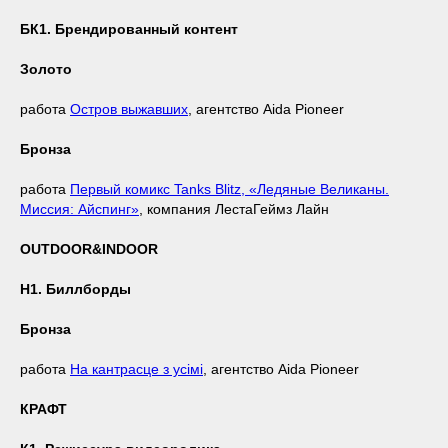
БК1. Брендированный контент
Золото
работа
Остров выжавших
, агентство Aida Pioneer
Бронза
работа
Первый комикс Tanks Blitz, «Ледяные Великаны.
Миссия: Айспинг»
, компания ЛестаГеймз Лайн
OUTDOOR&INDOOR
Н1. Биллборды
Бронза
работа
На кантрасце з усімі
, агентство Aida Pioneer
КРАФТ