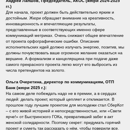
Андрей Лапшов, Председатель, АКОС (жюри 2024-2025
гг.)
Для начала, проект должен быть действительно ярким и
достойным. Жюри обращает внимание на креативность,
инновационность и впечатляющие результаты,
представленные в соответствующих именно сфере
коммуникаций метриках. Очень снижают общее впечатление
от проекта орфографические ошибки. Описание
исполнительских идей должно излучать энергию, позитив, мы
должны почувствовать ваше огромное желание оказаться на
вершине. А формализм и канцелярщина при подаче даже
самого прекрасного проекта легко могут его выбросить из
числа претендентов на золото.
Ольга Очеретина, директор по коммуникациям, ОТП
Банк (жюри 2025 г.):
На самом деле побеждать надо не в премии, а в сердцах
людей: делать проект, который цепляет и откликается. В
прошлом году лучшим проектом для молодежи стал СберКот
– с его живой историей и непосредственностью, или «Свети
ярче!» от Быстринского ГОКа, превративший забег в акт
женской солидарности. Поэтому секрет: придумать горячий
проект и суметь так рассказать о нём, чтобы поверили все.