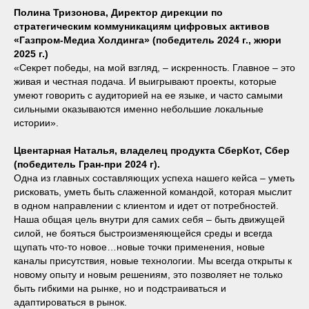
Полина Тризонова, Директор дирекции по
стратегическим коммуникациям цифровых активов
«Газпром-Медиа Холдинга» (победитель 2024 г., жюри
2025 г.)
«Секрет победы, на мой взгляд, – искренность. Главное – это
живая и честная подача. И выигрывают проекты, которые
умеют говорить с аудиторией на ее языке, и часто самыми
сильными оказываются именно небольшие локальные
истории».
Цвентарная Наталья, владелец продукта СберКот, Сбер
(победитель Гран-при 2024 г).
Одна из главных составляющих успеха нашего кейса – уметь
рисковать, уметь быть слаженной командой, которая мыслит
в одном направлении с клиентом и идет от потребностей.
Наша общая цель внутри для самих себя – быть движущей
силой, не бояться быстроизменяющейся среды и всегда
щупать что-то новое…новые точки применения, новые
каналы присутствия, новые технологии. Мы всегда открыты к
новому опыту и новым решениям, это позволяет не только
быть гибкими на рынке, но и подстраиваться и
адаптироваться в рынок.