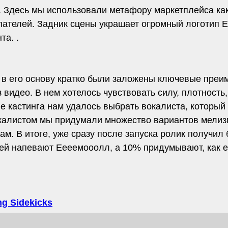
. Здесь мы использовали метафору маркетплейса ка
ателей. Задник сцены украшает огромный логотип Em
а. .
, в его основу кратко были заложены ключевые преи
 видео. В нем хотелось чувствовать силу, плотность,
 кастинга нам удалось выбрать вокалиста, который 
окалистом мы придумали множество вариантов мелиз
м. В итоге, уже сразу после запуска ролик получил 
дей напевают Еееемооолл, а 10% придумывают, как
g Sidekicks