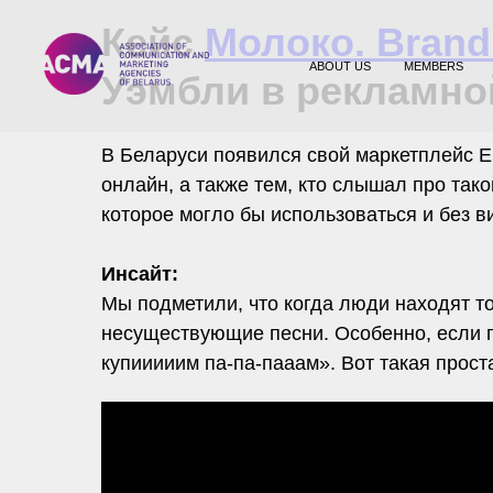
Кейс
Молоко. Brand
ABOUT US
MEMBERS
Уэмбли в рекламно
В Беларуси появился свой маркетплейс E
онлайн, а также тем, кто слышал про так
которое могло бы использоваться и без в
Инсайт:
Мы подметили, что когда люди находят то
несуществующие песни. Особенно, если п
купииииим па-па-пааам». Вот такая прос