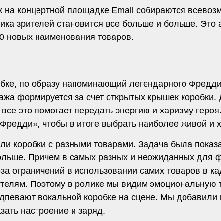
к на концертной площадке Emall собираются всевоз
ка зрителей становится все больше и больше. Это а
0 новых наименования товаров.
обке, по образу напоминающий легендарного Фредд
нажа формируется за счет открытых крышек коробки.
 все это помогает передать энергию и харизму геро
«Фредди», чтобы в итоге выбрать наиболее живой и 
ли коробки с разными товарами. Задача была показа
ольше. Причем в самых разных и неожиданных для ф
-за ограничений в использовании самих товаров в ка
ателям. Поэтому в ролике мы видим эмоциональную 
певают вокальной коробке на сцене. Мы добавили ко
зать настроение и заряд.