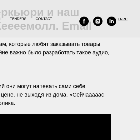
еркьюри и наш
H
TENDERS
CONTACT
EN
RU
eeeeмолл. Emall
сам, которые любят заказывать товары
йне важно было разработать такое аудио,
ий они могут напевать сами себе
 цене, не выходя из дома. «Сейчааааас
олика.