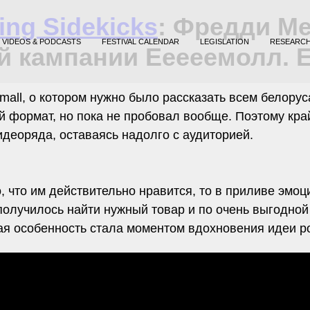
ing Sidekicks
: Фредди М
VIDEOS & PODCASTS
FESTIVAL CALENDAR
LEGISLATION
RESEARC
й кампании Eeeeeмолл. E
mall, о котором нужно было рассказать всем белору
ой формат, но пока не пробовал вообще. Поэтому кра
идеоряда, оставаясь надолго с аудиторией.
, что им действительно нравится, то в приливе эмоц
олучилось найти нужный товар и по очень выгодной
тая особенность стала моментом вдохновения идеи р